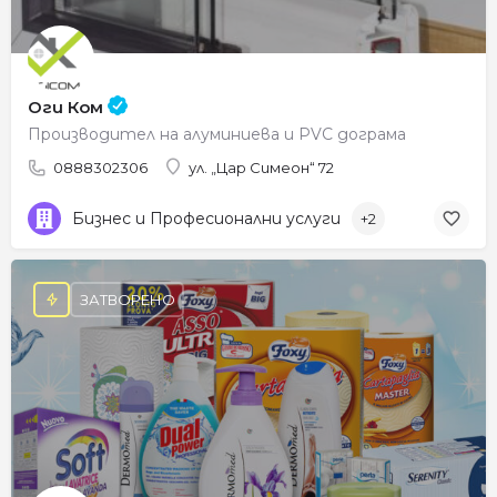
Оги Ком
Производител на алуминиева и PVC дограма
0888302306
ул. „Цар Симеон“ 72
Бизнес и Професионални услуги
+2
ЗАТВОРЕНО