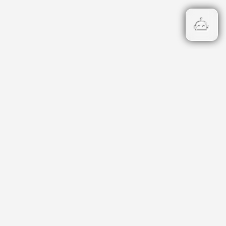
Бързи връзки
Кадастър
НОИ
НАП