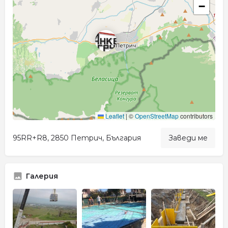
−
Leaflet
|
©
OpenStreetMap
contributors
95RR+R8, 2850 Петрич, България
Заведи ме
Галерия