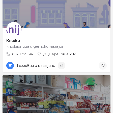
Книжи
книжарница и детски магазин
0878 325 347
ул. „Пере Тошев“ 12
Търговия и магазини
+2