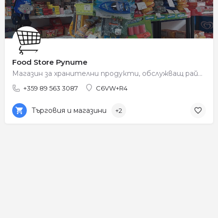
Food Store Рупите
Магазин за хранителни продукти, обслужващ района на Рупите.
+359 89 563 3087
C6VW+R4
Търговия и магазини
+2