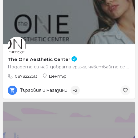
The One Aesthetic Center
Подарете си най-добрата грижа, чувствайте се красиви всеки ден.
0878222513
Център
Търговия и магазини
+2