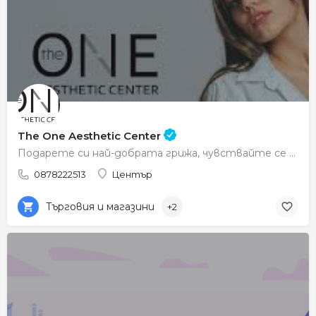
The One Aesthetic Center
Подарете си най-добрата грижа, чувствайте се красиви всеки ден.
0878222513
Център
Търговия и магазини
+2