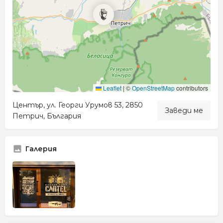
Leaflet
|
©
OpenStreetMap
contributors
Център, ул. Георги Урумов 53, 2850
Заведи ме
Петрич, България
Галерия