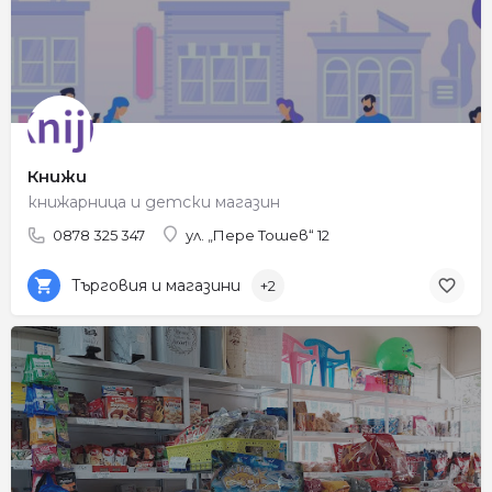
Книжи
книжарница и детски магазин
0878 325 347
ул. „Пере Тошев“ 12
Търговия и магазини
+2