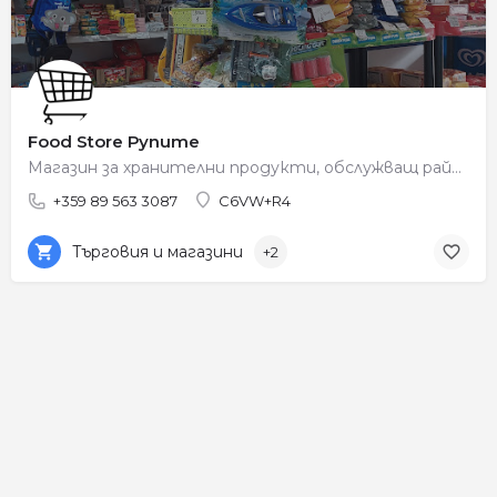
Food Store Рупите
Магазин за хранителни продукти, обслужващ района на Рупите.
+359 89 563 3087
C6VW+R4
Търговия и магазини
+2