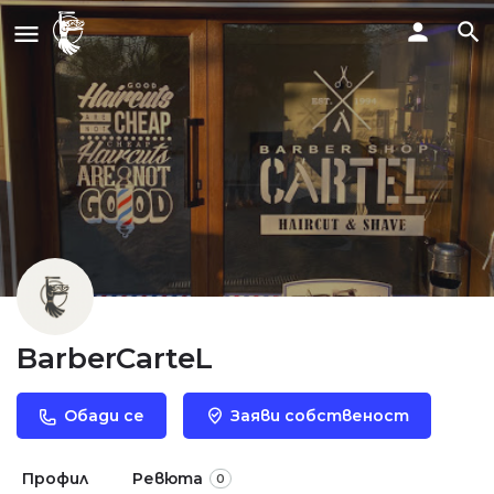
BarberCarteL
Обади се
Заяви собственост
Профил
Ревюта
0