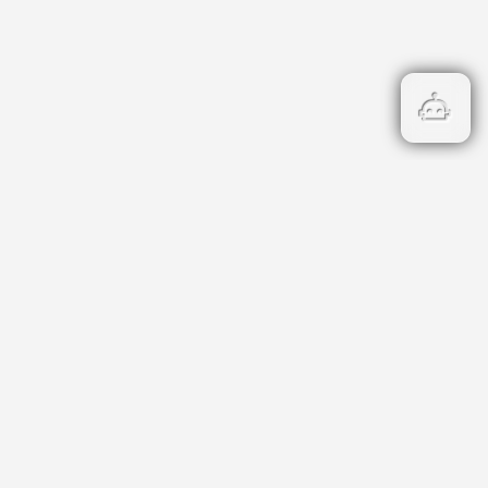
Бързи връзки
Кадастър