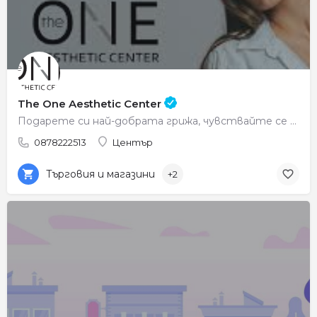
The One Aesthetic Center
Подарете си най-добрата грижа, чувствайте се красиви всеки ден.
0878222513
Център
Търговия и магазини
+2