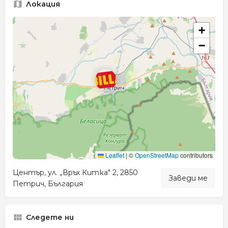
Локация
+
−
Leaflet
|
©
OpenStreetMap
contributors
Център, ул. „Връх Китка" 2, 2850
Заведи ме
Петрич, България
Следете ни