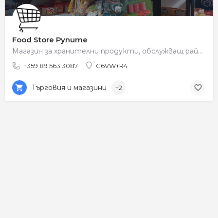
Food Store Рупите
Магазин за хранителни продукти, обслужващ района на Рупите.
+359 89 563 3087
C6VW+R4
Търговия и магазини
+2