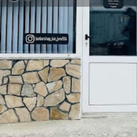
Профил
Ревюта
0
ди се
Уеб сайт
Сподели
Мнение
Отворено
Галерия
+
−