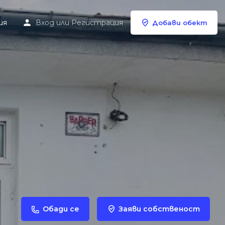
ия
Вход
или
Регистрация
Добави обект
Обади се
Заяви собственост