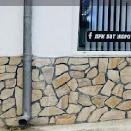
Заведи ме
Оба
Описание
Бръснарница При Бат Жоро
Локация