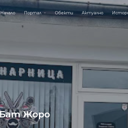
Начало
Портал
Обекти
Актуално
Истор
 Бат Жоро