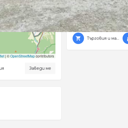
Категории
Търговия и магазини
let
|
©
OpenStreetMap
contributors
ия
Заведи ме