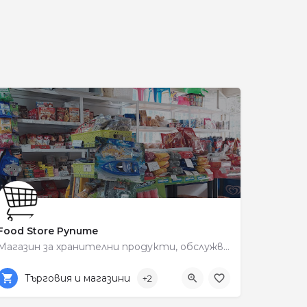
и
Food Store Рупите
Магазин за хранителни продукти, обслужващ района на Рупите.
+359 89 563 3087
C6VW+R4
Търговия и магазини
+2