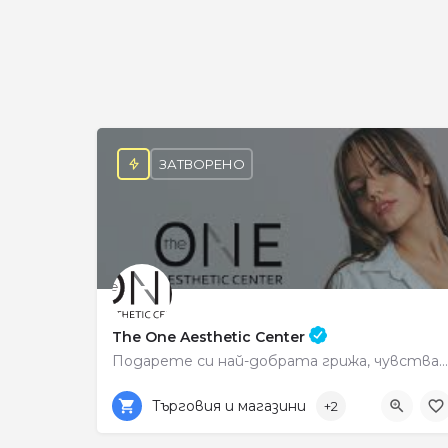
ЗАТВОРЕНО
The One Aesthetic Center
Подарете си най-добрата грижа, чувствайте се красиви всеки ден.
0878222513
Център
Търговия и магазини
+2