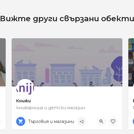
Вижте други свързани обект
Книжи
книжарница и детски магазин
0878 325 347
ул. „Пере Тошев“ 12
Търговия и магазини
+2