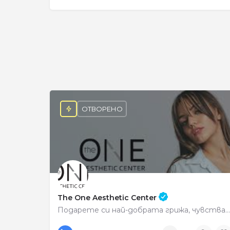
ОТВОРЕНО
The One Aesthetic Center
Подарете си най-добрата грижа, чувствайте се красиви всеки ден.
0878222513
Център