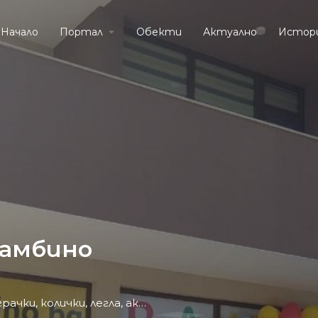
Начало
Портал
Обекти
Актуално
Истор
Бамбино
Детски и бебешки магазин за детски играчки, колички, легла, аксесоари :: Bambino.bg