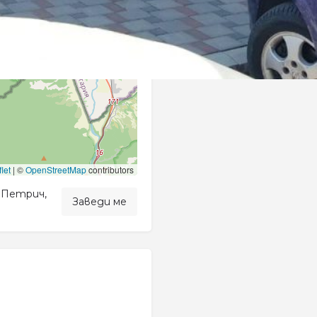
−
let
|
©
OpenStreetMap
contributors
0 Петрич,
Заведи ме