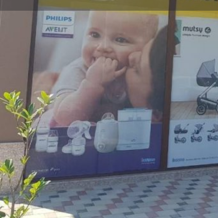
Заведи ме
Оба
Описание
Купи детски играчки, бебешки и детски к
кошари, проходилки, люлки, столчета и ак
детски магазин, Bambino.bg
Локация