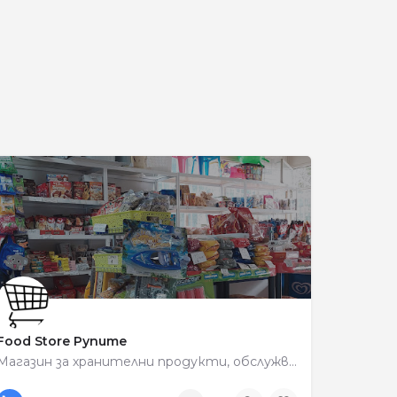
и
Food Store Рупите
Магазин за хранителни продукти, обслужващ района на Рупите.
+359 89 563 3087
C6VW+R4