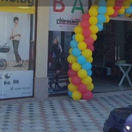
Профил
Ревюта
0
ди се
Уеб сайт
Сподели
Мнение
Категории
олички, бебешки легла,
Търговия и магазини
сесоари за хранене от
+