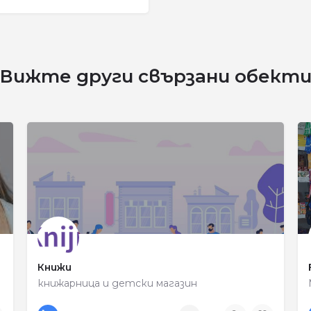
Вижте други свързани обект
Книжи
книжарница и детски магазин
0878 325 347
ул. „Пере Тошев“ 12