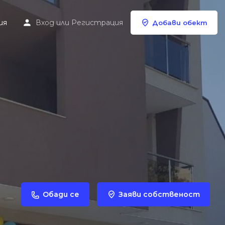
ия
Вход
или
Регистрация
Добави обект
Обади се
Заяви собственост