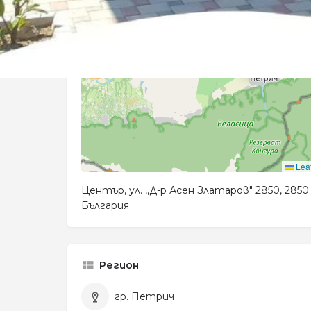
Leaf
Център, ул. ,,Д-р Асен Златаров" 2850, 285
България
Регион
гр. Петрич