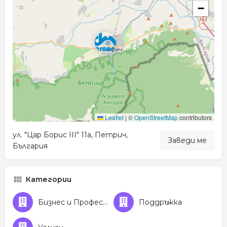
−
Leaflet
|
©
OpenStreetMap
contributors
ул. "Цар Борис III" 11а, Петрич,
Заведи ме
България
Категории
Бизнес и Професионални услуги
Поддръжка