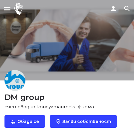
DM group
счетоводно-консултантска фирма
Обади се
Заяви собственост