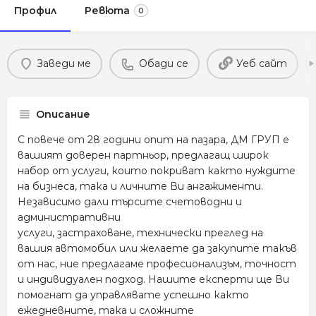
Профил
Ревюта
0
Заведи ме
Обади се
Уеб сайт
Описание
С повече от 28 години опит на пазара, ДМ ГРУП е
вашият доверен партньор, предлагащ широк
набор от услуги, които покриват както нуждите
на бизнеса, така и личните Ви ангажименти.
Независимо дали търсите счетоводни и
административни
услуги, застраховане, технически преглед на
вашия автомобил или желаете да закупите такъв
от нас, ние предлагаме професионализъм, точност
и индивидуален подход. Нашите експерти ще Ви
помогнат да управлявате успешно както
ежедневните, така и сложните