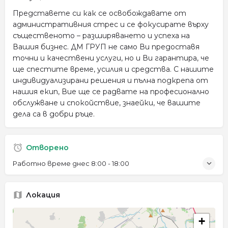
Представете си как се освобождавате от
административния стрес и се фокусирате върху
същественото – разширяването и успеха на
Вашия бизнес. ДМ ГРУП не само Ви предоставя
точни и качествени услуги, но и Ви гарантира, че
ще спестите време, усилия и средства. С нашите
индивидуализирани решения и пълна подкрепа от
нашия екип, Вие ще се радвате на професионално
обслужване и спокойствие, знаейки, че вашите
дела са в добри ръце.
Отворено
Работно време днес
8:00 - 18:00
Локация
+