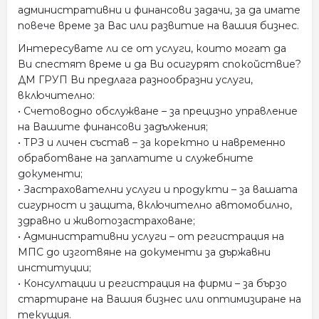
административни и финансови задачи, за да имате
повече време за Вас или развитие на вашия бизнес.
Интересувате ли се от услуги, които могат да
Ви спестят време и да Ви осигурят спокойствие?
ДМ ГРУП Ви предлага разнообразни услуги,
включително:
• Счетоводно обслужване – за прецизно управление
на Вашите финансови задължения;
• ТРЗ и личен състав – за коректно и навременно
обработване на заплатите и служебните
документи;
• Застрахователни услуги и продукти – за вашата
сигурност и защита, включително автомобилно,
здравно и животозастраховане;
• Административни услуги – от регистрация на
МПС до изготвяне на документи за държавни
институции;
• Консултации и регистрация на фирми – за бързо
стартиране на Вашия бизнес или оптимизиране на
текущия.