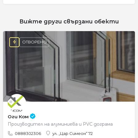
Вижте други свързани обекти
ОТВОРЕНО
Оги Ком
Производител на алуминиева и PVC дограма
0888302306
ул. „Цар Симеон“ 72