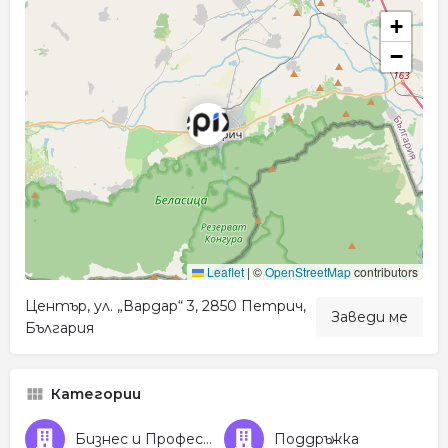
+
−
Leaflet
|
©
OpenStreetMap
contributors
Център, ул. „Вардар“ 3, 2850 Петрич,
Заведи ме
България
Категории
Бизнес и Професионални услуги
Поддръжка