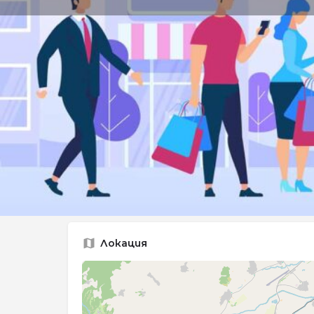
Заве
Описание
Фитнес център Pro Gym
Локация