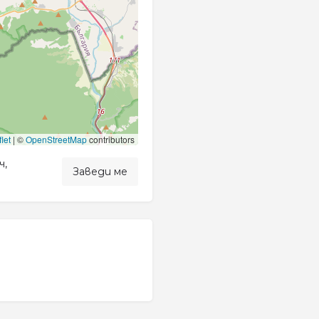
let
|
©
OpenStreetMap
contributors
ч,
Заведи ме