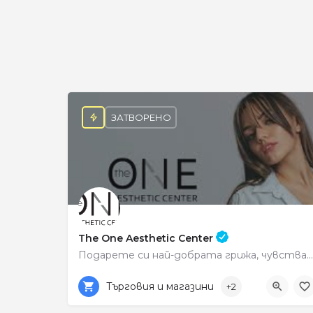
ЗАТВОРЕНО
The One Aesthetic Center
Подарете си най-добрата грижа, чувствайте се красиви всеки ден.
0878222513
Център
Търговия и магазини
+2