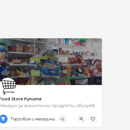
и
Food Store Рупите
Магазин за хранителни продукти, обслужващ района на Рупите.
+359 89 563 3087
C6VW+R4
Търговия и магазини
+2