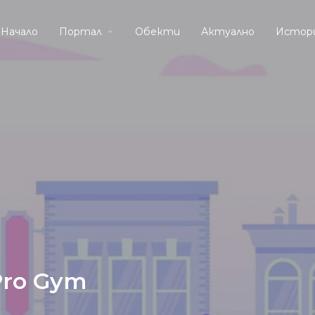
Начало
Портал
Обекти
Актуално
Истор
ro Gym