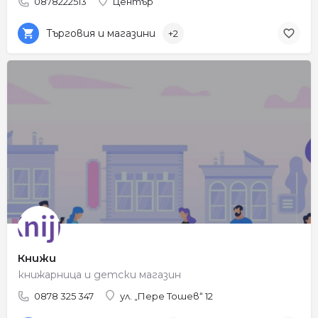
0878222513
Център
Търговия и магазини
+2
Книжи
книжарница и детски магазин
0878 325 347
ул. „Пере Тошев“ 12