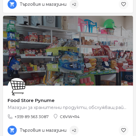
Търговия и магазини
+2
Food Store Рупите
Магазин за хранителни продукти, обслужващ района на Рупите.
+359 89 563 3087
C6VW+R4
Търговия и магазини
+2