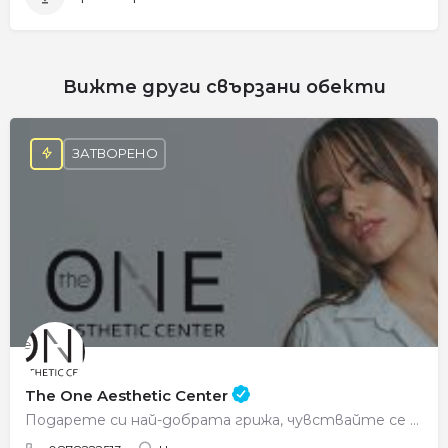
Вижте други свързани обекти
ЗАТВОРЕНО
The One Aesthetic Center
Подарете си най-добрата грижа, чувствайте се красиви всеки ден.