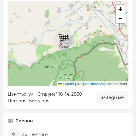
+
−
Leaflet
|
©
OpenStreetMap
contributors
Център, ул. ,,Струма" 18-14, 2850
Заведи ме
Петрич, България
Регион
гр. Петрич