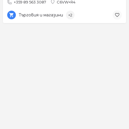
+359 89 563 3087
C6VW+R4
Търговия и магазини
+2