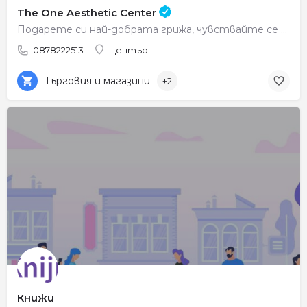
The One Aesthetic Center
Подарете си най-добрата грижа, чувствайте се красиви всеки ден.
0878222513
Център
Търговия и магазини
+2
Книжи