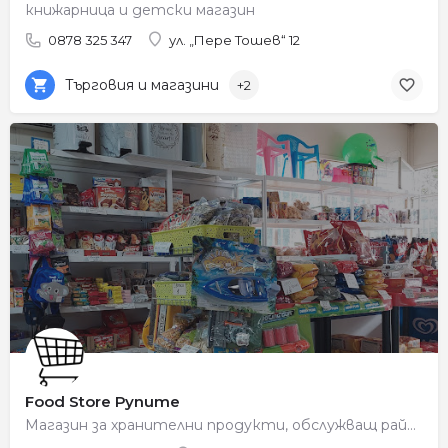
книжарница и детски магазин
0878 325 347
ул. „Пере Тошев“ 12
Търговия и магазини
+2
Food Store Рупите
Магазин за хранителни продукти, обслужващ района на Рупите.