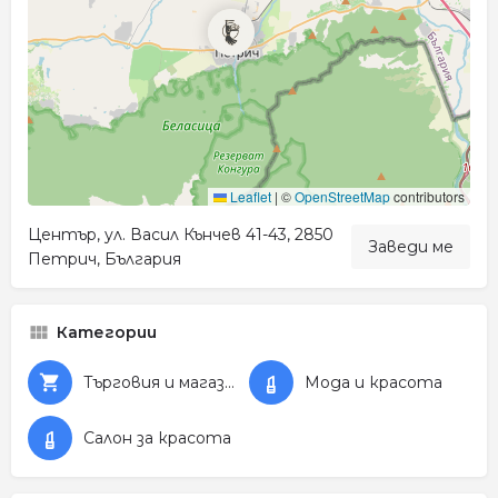
Leaflet
|
©
OpenStreetMap
contributors
Център, ул. Васил Кънчев 41-43, 2850
Заведи ме
Петрич, България
Категории
Търговия и магазини
Мода и красота
Салон за красота