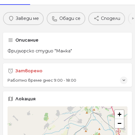
Заведи ме
Обади се
Сподели
Описание
Фризьорско студио "Манка"
Затворено
Работно време днес
9:00 - 18:00
Локация
+
−