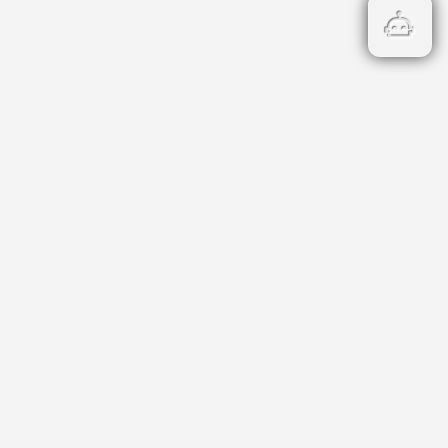
Бързи връзки
Кадастър
НОИ
НАП
Данъци и такси