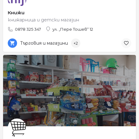
Книжи
книжарница и детски магазин
0878 325 347
ул. „Пере Тошев“ 12
Търговия и магазини
+2