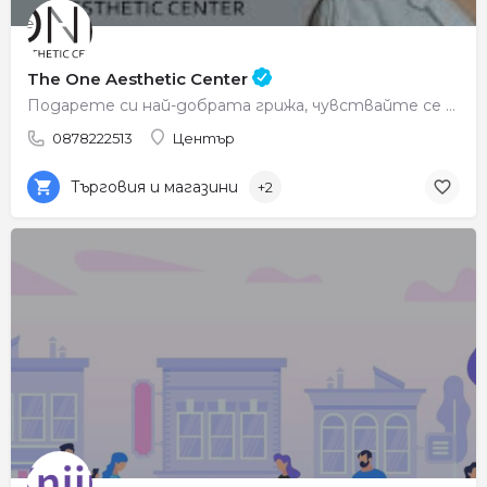
The One Aesthetic Center
Подарете си най-добрата грижа, чувствайте се красиви всеки ден.
0878222513
Център
Търговия и магазини
+2