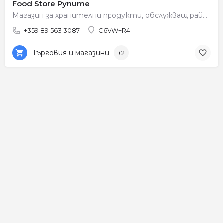
Food Store Рупите
Магазин за хранителни продукти, обслужващ района на Рупите.
+359 89 563 3087
C6VW+R4
Търговия и магазини
+2