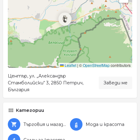
Leaflet
|
©
OpenStreetMap
contributors
Център, ул. „Александър
Стамболийски“ 3, 2850 Петрич,
Заведи ме
България
Категории
Търговия и магазини
Мода и красота
Салон за красота