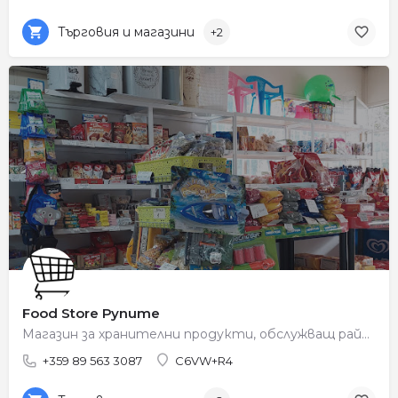
Търговия и магазини
+2
Food Store Рупите
Магазин за хранителни продукти, обслужващ района на Рупите.
+359 89 563 3087
C6VW+R4