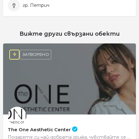
гр. Петрич
Вижте други свързани обекти
ЗАТВОРЕНО
The One Aesthetic Center
Подарете си най-добрата грижа, чувствайте се красиви всеки ден.