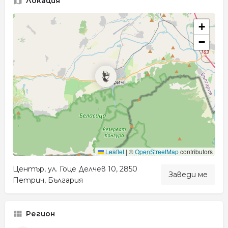
Локация
+
−
Leaflet
|
©
OpenStreetMap
contributors
Център, ул. Гоце Делчев 10, 2850
Заведи ме
Петрич, България
Регион