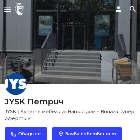
JYSK Петрич
JYSK | Купете мебели за Вашия дом – Винаги супер
оферти ✓
Обади се
Заяви собственост