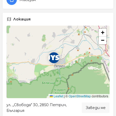
Локация
+
−
Leaflet
|
©
OpenStreetMap
contributors
ул. „Свобода" 30, 2850 Петрич,
Заведи ме
България