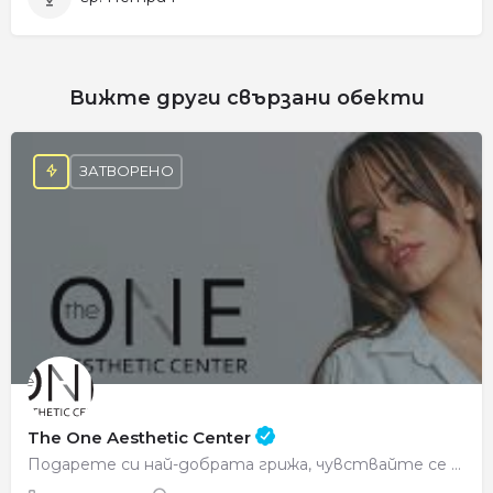
Вижте други свързани обекти
ЗАТВОРЕНО
The One Aesthetic Center
Подарете си най-добрата грижа, чувствайте се красиви всеки ден.