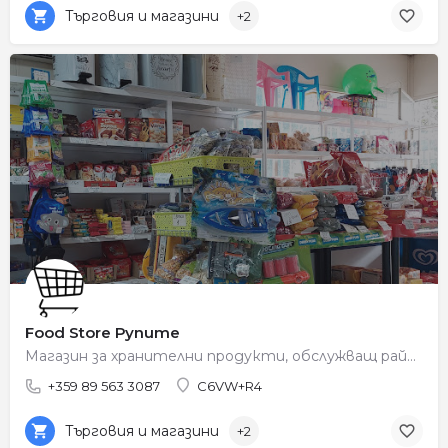
Търговия и магазини
+2
Food Store Рупите
Магазин за хранителни продукти, обслужващ района на Рупите.
+359 89 563 3087
C6VW+R4
Търговия и магазини
+2