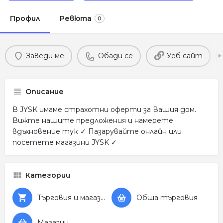
Профил
Ревюта
0
Заведи ме
Обади се
Уеб сайт
Описание
В JYSK имаме страхотни оферти за Вашия дом.
Вижте нашите предложения и намерете
вдъхновение тук ✓ Пазарувайте онлайн или
посетете магазини JYSK ✓
Категории
Търговия и магазини
Обща търговия
Магазин