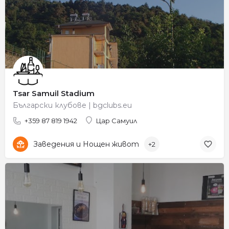
Tsar Samuil Stadium
Български клубове | bgclubs.eu
+359 87 819 1942
Цар Самуил
Заведения и Нощен живот
+2