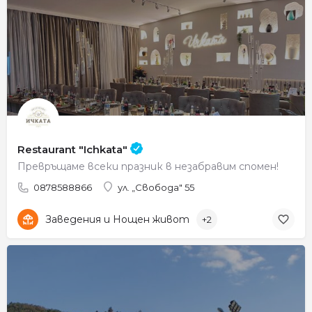
Restaurant "Ichkata"
Превръщаме всеки празник в незабравим спомен!
0878588866
ул. „Свобода" 55
Заведения и Нощен живот
+2