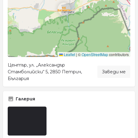
Leaflet
|
©
OpenStreetMap
contributors
Център, ул. „Александър
Стамболийски“ 5, 2850 Петрич,
Заведи ме
България
Галерия