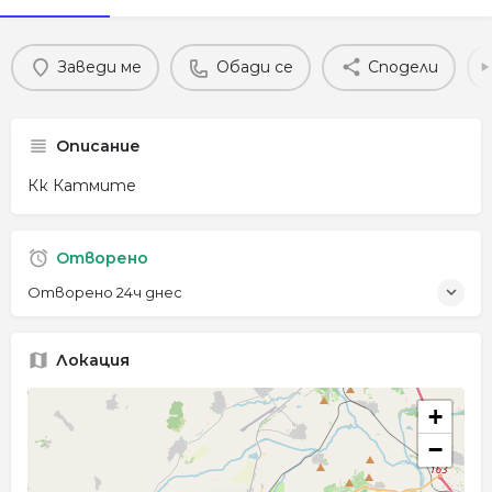
Заведи ме
Обади се
Сподели
Описание
Кк Катмите
Отворено
Отворено 24ч днес
Локация
+
−