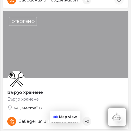
ОТВОРЕНО
Бързо хранене
Бързо хранене
ул. „Места“ 13
Map view
Заведения и Нощен живот
+2