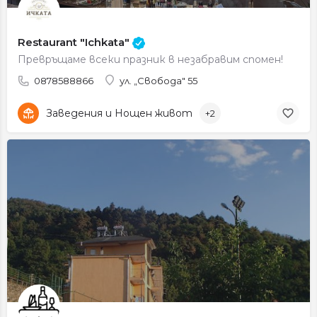
Restaurant "Ichkata"
Превръщаме всеки празник в незабравим спомен!
0878588866
ул. „Свобода" 55
Заведения и Нощен живот
+2