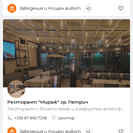
Заведения и Нощен живот
+2
Ресторант "Мираж" гр. Петрич
Ресторант с богато меню и комфортна атмосфера за обяд и вечеря.
+359 87 882 7258
Център
Заведения и Нощен живот
+2