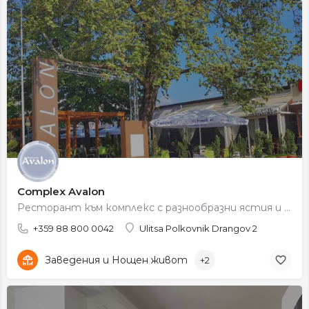
Complex Avalon
Ресторант към комплекс с разнообразни ястия и възможност за организиране на събития.
+359 88 800 0042
Ulitsa Polkovnik Drangov 2
Заведения и Нощен живот
+2