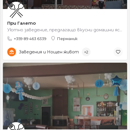
При Галето
Уютно заведение, предлагащо вкусни домашни ястия и приятна атмосфера.
+359 89 463 6339
Перманик
Заведения и Нощен живот
+2