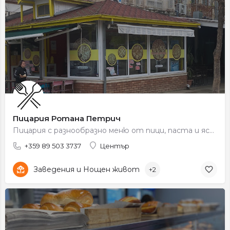
Пицария Ротана Петрич
Пицария с разнообразно меню от пици, паста и ястия, подходяща за семейни и приятелски срещи.
+359 89 503 3737
Център
Заведения и Нощен живот
+2