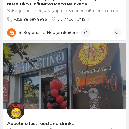
пилешко и свинско месо на скара
Заведение, специализирано в приготвянето на прясно пилешко и свинско месо на скара и вкусни барбекю предложения.
+359 88 687 8986
ул. „Места“ 15-17
Заведения и Нощен живот
+2
Appetino fast food and drinks