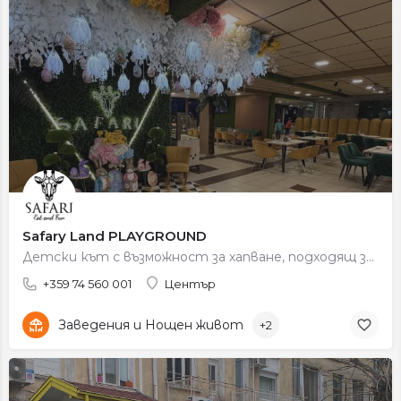
Safary Land PLAYGROUND
Детски кът с възможност за хапване, подходящ за семейни посещения и детски празненства.
+359 74 560 001
Център
Заведения и Нощен живот
+2