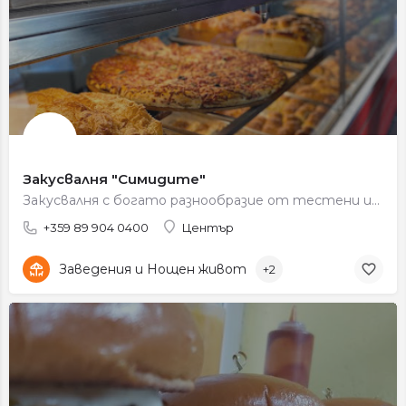
Закусвалня "Симидите"
Закусвалня с богато разнообразие от тестени изделия, сандвичи и топли закуски.
+359 89 904 0400
Център
Заведения и Нощен живот
+2