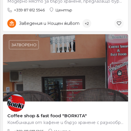
Модерно място за бързо хранене, предлагащо бургери, сандвичи, напитки и разнообразни вкусни предложения.
+359 87 812 5546
Център
Заведения и Нощен живот
+2
ЗАТВОРЕНО
Coffee shop & fast food "BORKITA"
Комбинация от кафене и бързо хранене с разнообразни напитки и вкусни предложения.