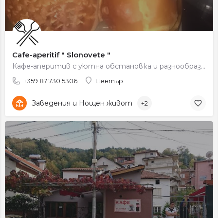
Cafe-aperitif " Slonovete "
Кафе-аперитив с уютна обстановка и разнообразие от напитки и коктейли.
+359 87 730 5306
Център
Заведения и Нощен живот
+2