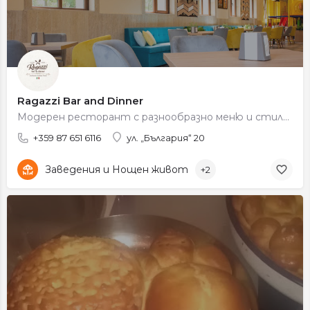
Ragazzi Bar and Dinner
Модерен ресторант с разнообразно меню и стилна обстановка.
+359 87 651 6116
ул. „Бългaрия“ 20
Заведения и Нощен живот
+2