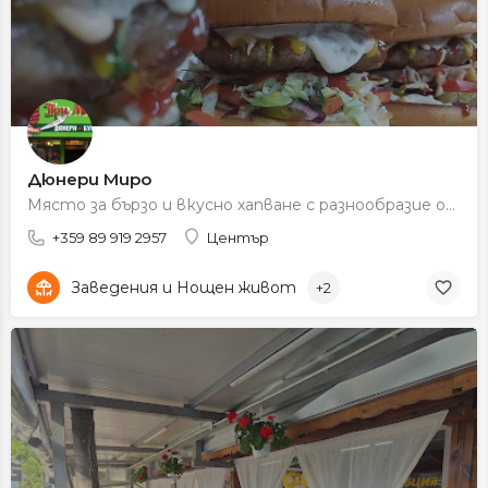
Дюнери Миро
Място за бързо и вкусно хапване с разнообразие от дюнери, бургери и топли закуски.
+359 89 919 2957
Център
Заведения и Нощен живот
+2