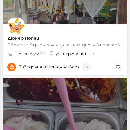
Дюнер Попай
Обект за бързо хранене, специализиран в приготвянето на дюнери, сандвичи и вкусни предложения за хапване на крак.
+359 88 672 2777
ул. "Цар Борис III" 32
Заведения и Нощен живот
+2