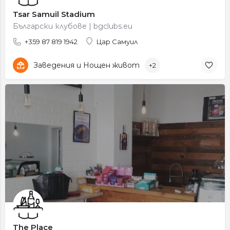
Tsar Samuil Stadium
Български клубове | bgclubs.eu
+359 87 819 1942
Цар Самуил
Заведения и Нощен живот
+2
The Place