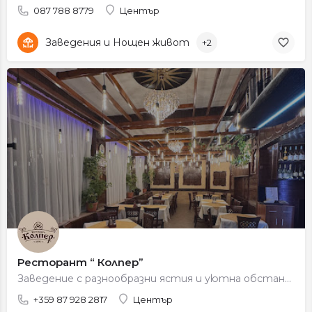
087 788 8779
Център
Заведения и Нощен живот
+2
Ресторант “ Колпер”
Заведение с разнообразни ястия и уютна обстановка, подходящо за семейни събирания.
+359 87 928 2817
Център