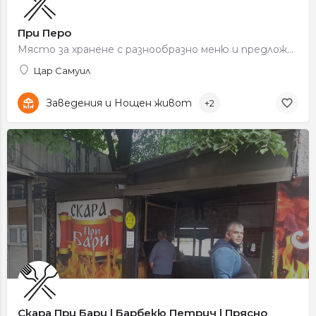
При Перо
Място за хранене с разнообразно меню и предложения за обяд и вечеря.
Цар Самуил
Заведения и Нощен живот
+2
Скара При Бари | Барбекю Петрич | Прясно