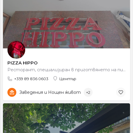
PIZZA HIPPO
Ресторант, специализиран в приготвянето на пица и италиански ястия.
+359 89 836 0603
Център
Заведения и Нощен живот
+2