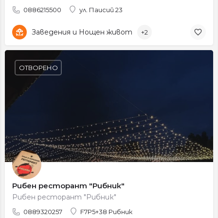
0886215500
ул. Паисий 23
Заведения и Нощен живот
+2
ОТВОРЕНО
Рибен ресторант "Рибник"
Рибен ресторант "Рибник"
0889320257
F7P5+38 Рибник