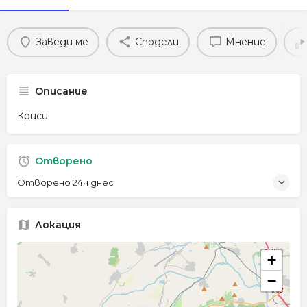
Заведи ме
Сподели
Мнение
Описание
Криси
Отворено
Отворено 24ч днес
Локация
+
−