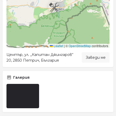
Leaflet
|
©
OpenStreetMap
contributors
Център, ул. „Капитан Джингаров“
Заведи ме
20, 2850 Петрич, България
Галерия