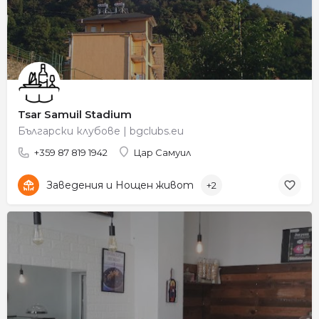
Tsar Samuil Stadium
Български клубове | bgclubs.eu
+359 87 819 1942
Цар Самуил
Заведения и Нощен живот
+2