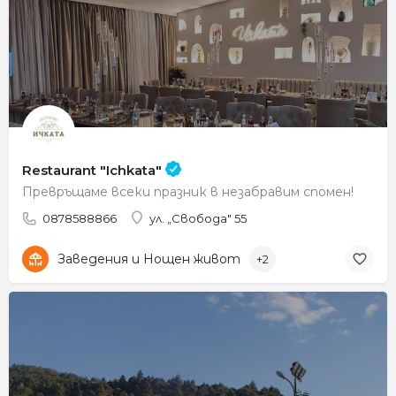
Restaurant "Ichkata"
Превръщаме всеки празник в незабравим спомен!
0878588866
ул. „Свобода" 55
Заведения и Нощен живот
+2