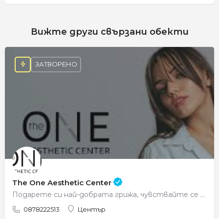
Вижте други свързани обекти
ЗАТВОРЕНО
The One Aesthetic Center
Подарете си най-добрата грижа, чувствайте се красиви всеки ден.
0878222513
Център