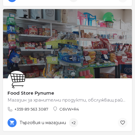
Food Store Рупите
Магазин за хранителни продукти, обслужващ района на Рупите.
+359 89 563 3087
C6VW+R4
Търговия и магазини
+2