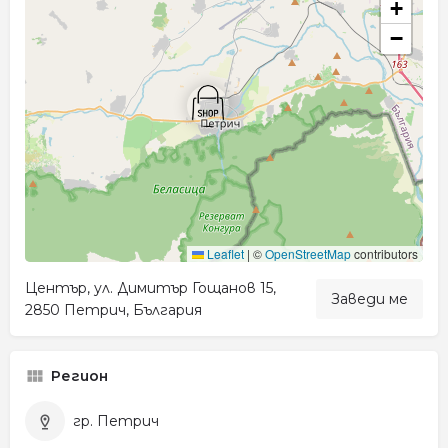
+
−
Leaflet
|
©
OpenStreetMap
contributors
Център, ул. Димитър Гощанов 15,
Заведи ме
2850 Петрич, България
Регион
гр. Петрич