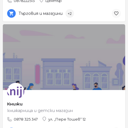
0878222513
Център
Търговия и магазини
+2
Книжи
книжарница и детски магазин
0878 325 347
ул. „Пере Тошев“ 12