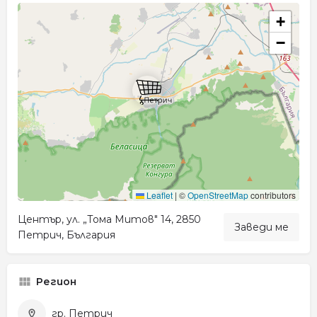
+
−
Leaflet
|
©
OpenStreetMap
contributors
Център, ул. „Тома Митов" 14, 2850
Заведи ме
Петрич, България
Регион
гр. Петрич