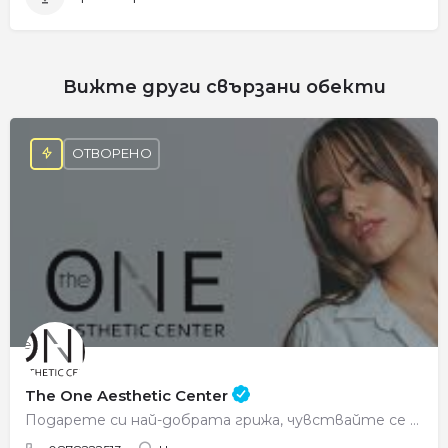
Вижте други свързани обекти
ОТВОРЕНО
The One Aesthetic Center
Подарете си най-добрата грижа, чувствайте се красиви всеки ден.