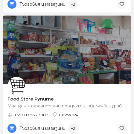
Търговия и магазини
+2
Food Store Рупите
Магазин за хранителни продукти, обслужващ района на Рупите.
+359 89 563 3087
C6VW+R4
Търговия и магазини
+2