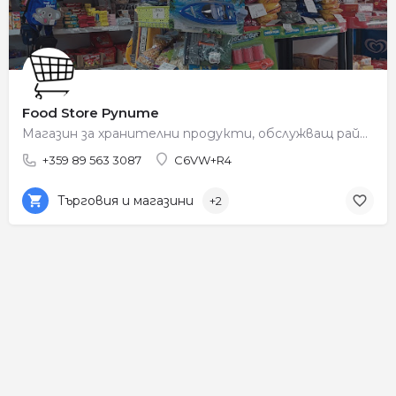
Food Store Рупите
Магазин за хранителни продукти, обслужващ района на Рупите.
+359 89 563 3087
C6VW+R4
Търговия и магазини
+2