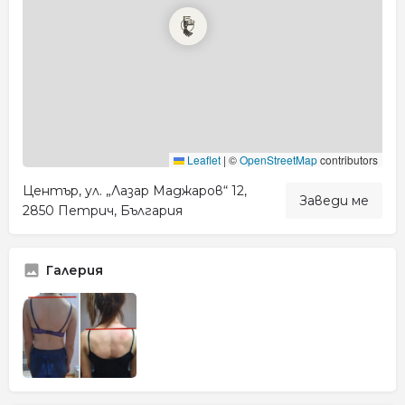
Leaflet
|
©
OpenStreetMap
contributors
Център, ул. „Лазар Маджаров“ 12,
Заведи ме
2850 Петрич, България
Галерия