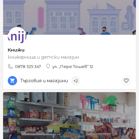
Книжи
книжарница и детски магазин
0878 325 347
ул. „Пере Тошев“ 12
Търговия и магазини
+2