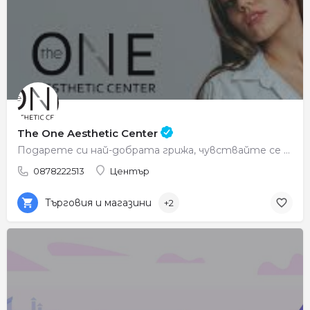
The One Aesthetic Center
Подарете си най-добрата грижа, чувствайте се красиви всеки ден.
0878222513
Център
Търговия и магазини
+2