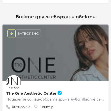
Вижте други свързани обекти
ЗАТВОРЕНО
The One Aesthetic Center
Подарете си най-добрата грижа, чувствайте се красиви всеки ден.
0878222513
Център