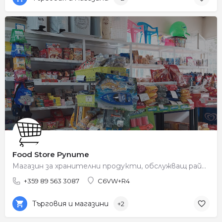
Food Store Рупите
Магазин за хранителни продукти, обслужващ района на Рупите.
+359 89 563 3087
C6VW+R4
Търговия и магазини
+2