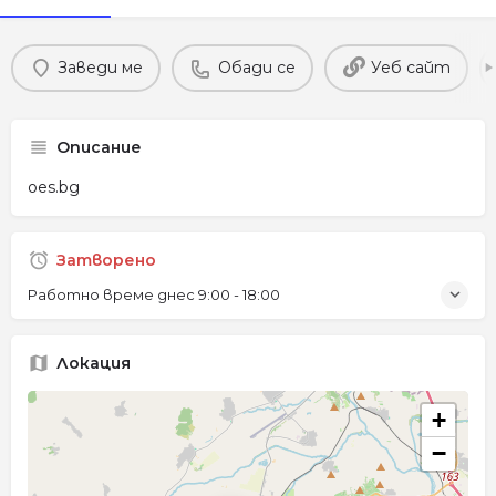
Заведи ме
Обади се
Уеб сайт
Описание
oes.bg
Затворено
Работно време днес
9:00 - 18:00
Локация
+
−