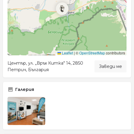
Leaflet
|
©
OpenStreetMap
contributors
Център, ул. „Връх Китка" 14, 2850
Заведи ме
Петрич, България
Галерия