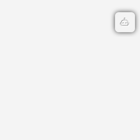
Бързи връзки
Кадастър
НОИ