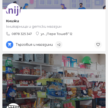
Книжи
книжарница и детски магазин
0878 325 347
ул. „Пере Тошев“ 12
Търговия и магазини
+2