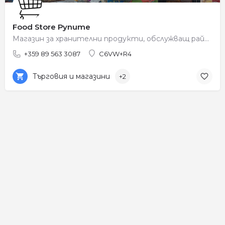
Food Store Рупите
Магазин за хранителни продукти, обслужващ района на Рупите.
+359 89 563 3087
C6VW+R4
Търговия и магазини
+2