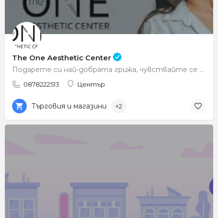
The One Aesthetic Center
Подарете си най-добрата грижа, чувствайте се красиви всеки ден.
0878222513
Център
Търговия и магазини
+2