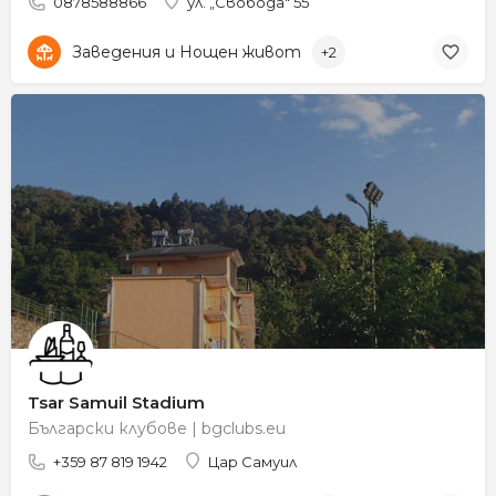
0878588866
ул. „Свобода" 55
Заведения и Нощен живот
+2
Tsar Samuil Stadium
Български клубове | bgclubs.eu
+359 87 819 1942
Цар Самуил