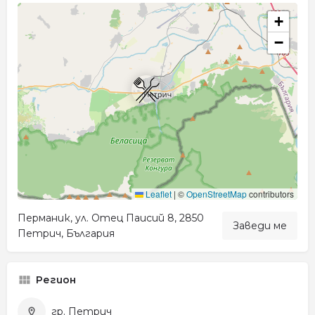
+
−
Leaflet
|
©
OpenStreetMap
contributors
Перманик, ул. Отец Паисий 8, 2850
Заведи ме
Петрич, България
Регион
гр. Петрич