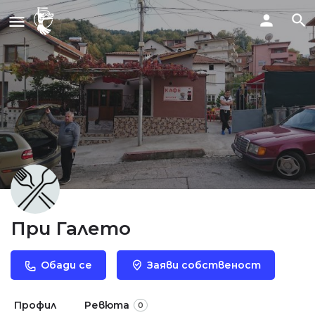
При Галето
Обади се
Заяви собственост
Профил
Ревюта
0