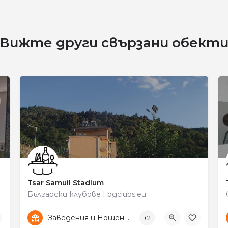
Вижте други свързани обект
Tsar Samuil Stadium
Български клубове | bgclubs.eu
+359 87 819 1942
Цар Самуил
Заведения и Нощен живот
+2