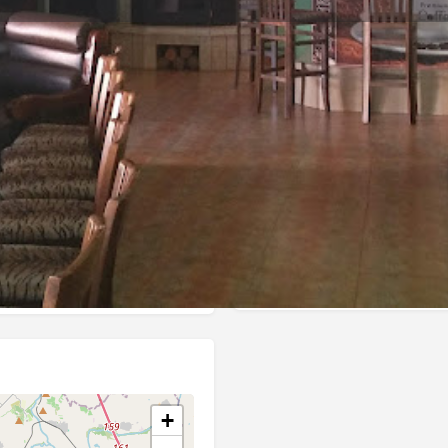
Профил
Ревюта
0
ди ме
Сподели
Мнение
Заявете 
Категории
редложения за обяд и
Заведения и Нощен живот
+