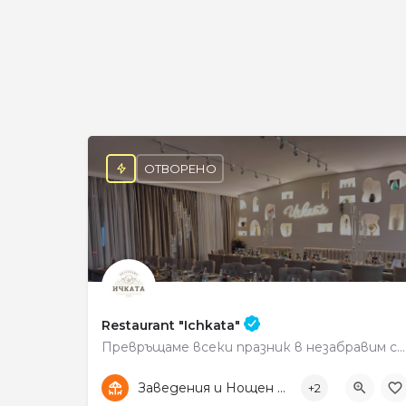
ОТВОРЕНО
Restaurant "Ichkata"
Превръщаме всеки празник в незабравим спомен!
0878588866
ул. „Свобода" 55
Заведения и Нощен живот
+2