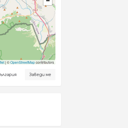
−
let
|
©
OpenStreetMap
contributors
България
Заведи ме