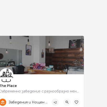
и
The Place
Съвременно заведение с разнообразно меню и комфортна обстановка.
+359 89 845 9528
Център
Заведения и Нощен живот
+2