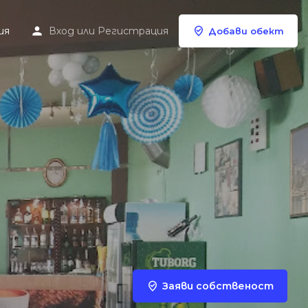
ия
Вход
или
Регистрация
Добави обект
Заяви собственост