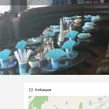
Заве
Описание
Място за хранене с разнообразно меню и п
вечеря.
Локация