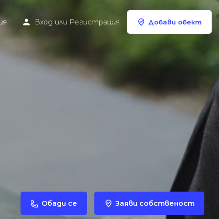
ия
Вход
или
Регистрация
Добави обект
Обади се
Заяви собственост