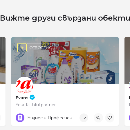
Вижте други свързани обект
ОТВОРЕНО
Evans
Your faithful partner
0745 600 09
ул. „Места“ 18
Бизнес и Професионални услуги
+2