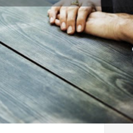
аявете обекта
Работно време днес
8:00 - 17:00