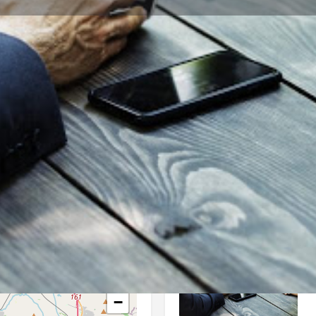
Профил
Ревюта
0
Обади се
Сподели
Мнение
З
Отворено
Галерия
+
−