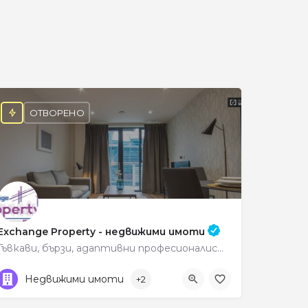
и
ОТВОРЕНО
Exchange Property - недвижими имоти
Гъвкави, бързи, адаптивни професионалисти
088 450 3030
Petrich
Недвижими имоти
+2