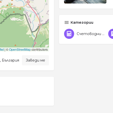
Категории
Счетоводни услуги
let
|
©
OpenStreetMap
contributors
, България
Заведи ме