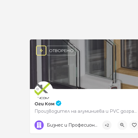
ОТВОРЕНО
Оги Ком
Производител на алуминиева и PVC дограма
0888302306
ул. „Цар Симеон“ 72
Бизнес и Професионални услуги
+2