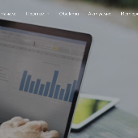
Начало
Портал
Обекти
Актуално
Истор