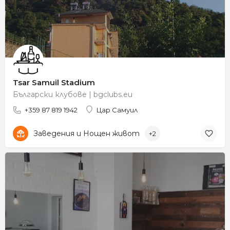
Tsar Samuil Stadium
Български клубове | bgclubs.eu
+359 87 819 1942
Цар Самуил
Заведения и Нощен живот
+2