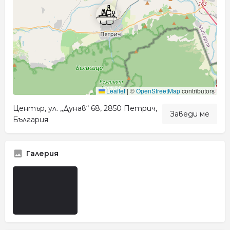
Leaflet
|
©
OpenStreetMap
contributors
Център, ул. „Дунав“ 68, 2850 Петрич,
Заведи ме
България
Галерия