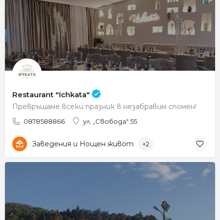
Restaurant "Ichkata"
Превръщаме всеки празник в незабравим спомен!
0878588866
ул. „Свобода" 55
Заведения и Нощен живот
+2