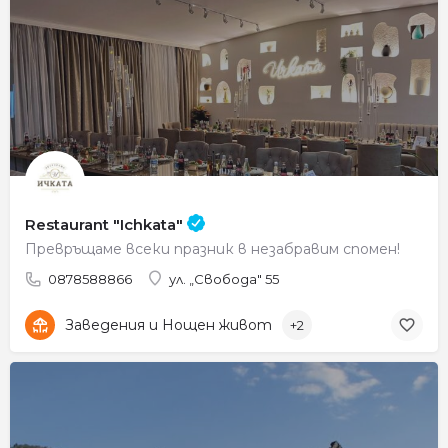
Restaurant "Ichkata"
Превръщаме всеки празник в незабравим спомен!
0878588866
ул. „Свобода" 55
Заведения и Нощен живот
+2