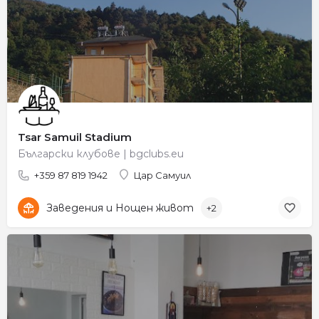
Tsar Samuil Stadium
Български клубове | bgclubs.eu
+359 87 819 1942
Цар Самуил
Заведения и Нощен живот
+2