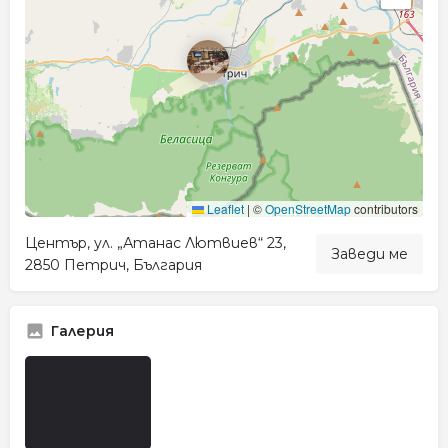
Leaflet
|
©
OpenStreetMap
contributors
Център, ул. „Атанас Лютвиев“ 23,
Заведи ме
2850 Петрич, България
Галерия