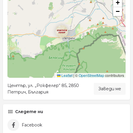
+
−
Leaflet
|
©
OpenStreetMap
contributors
Център, ул. „Рокфелер“ 85, 2850
Заведи ме
Петрич, България
Следете ни
Facebook