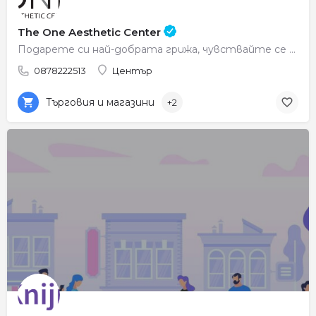
The One Aesthetic Center
Подарете си най-добрата грижа, чувствайте се красиви всеки ден.
0878222513
Център
Търговия и магазини
+2