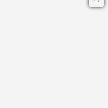
Бързи връзки
Кадастър
НОИ
НАП
Данъци и такси
Профил на купувача