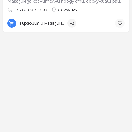
Магазин за хранителни продукти, обслужващ района на Рупите.
+359 89 563 3087
C6VW+R4
Търговия и магазини
+2