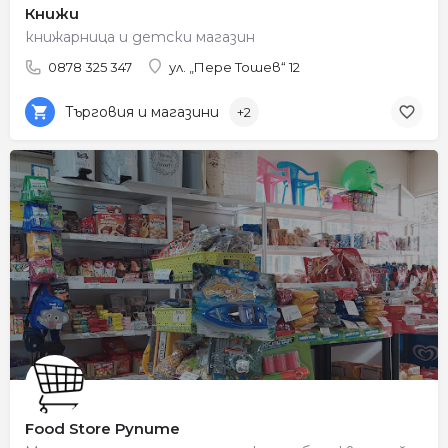
Книжи
книжарница и детски магазин
0878 325 347
ул. „Пере Тошев“ 12
Търговия и магазини
+2
Food Store Рупите