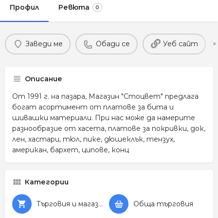
Профил
Ревюта
0
Заведи ме
Обади се
Уеб сайт
Описание
От 1991 г. на пазара, Магазин "Стоцвет" предлага
богат асортимент от платове за бита и
шивашки материали. При нас може да намерите
разнообразие от хасета, платове за покривки, док,
лен, хастари, тюл, пике, дюшеклък, тензух,
американ, бархет, ципове, конц
Категории
Търговия и магазини
Обща търговия