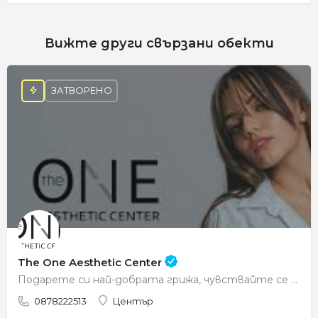
Вижте други свързани обекти
ЗАТВОРЕНО
The One Aesthetic Center
Подарете си най-добрата грижа, чувствайте се красиви всеки ден.
0878222513
Център