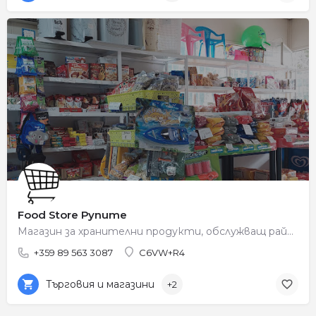
Food Store Рупите
Магазин за хранителни продукти, обслужващ района на Рупите.
+359 89 563 3087
C6VW+R4
Търговия и магазини
+2