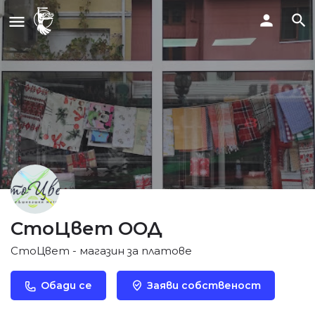
СтоЦвет ООД
СтоЦвет - магазин за платове
Обади се
Заяви собственост