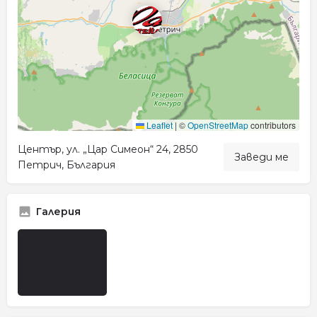
Leaflet
|
©
OpenStreetMap
contributors
Център, ул. „Цар Симеон“ 24, 2850
Заведи ме
Петрич, България
Галерия