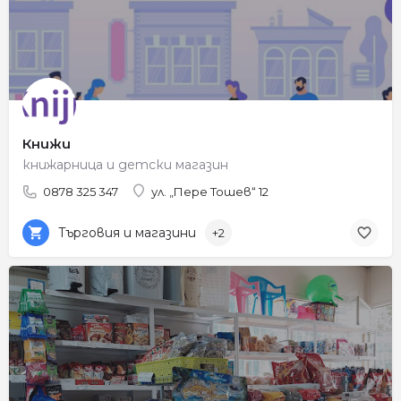
Книжи
книжарница и детски магазин
0878 325 347
ул. „Пере Тошев“ 12
Търговия и магазини
+2