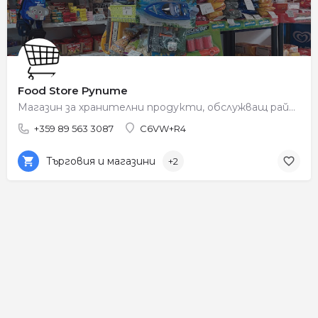
Food Store Рупите
Магазин за хранителни продукти, обслужващ района на Рупите.
+359 89 563 3087
C6VW+R4
Търговия и магазини
+2