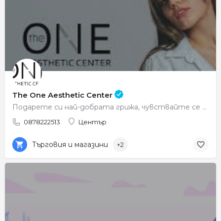
The One Aesthetic Center
Подарете си най-добрата грижа, чувствайте се красиви всеки ден.
0878222513
Център
Търговия и магазини
+2