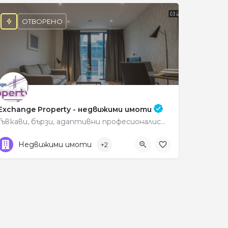
ОТВОРЕНО
Exchange Property - недвижими имоти
Гъвкави, бързи, адаптивни професионалисти
088 450 3030
Petrich
Недвижими имоти
+2