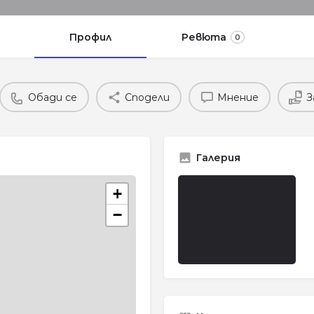
Профил
Ревюта
0
Обади се
Сподели
Мнение
З
Галерия
+
−