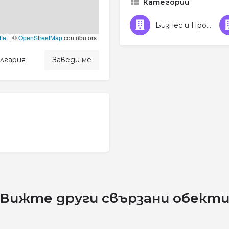
Категории
Бизнес и Професионални услуги
let
|
©
OpenStreetMap
contributors
ългария
Заведи ме
Вижте други свързани обект