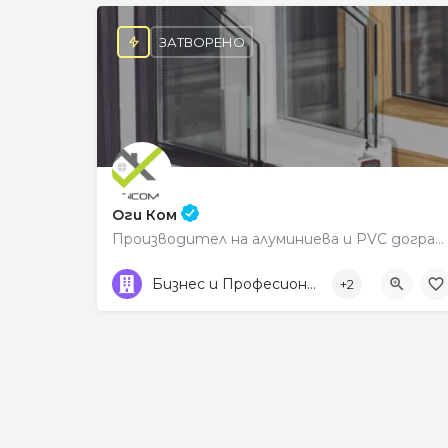
ЗАТВОРЕНО
Оги Ком
Производител на алуминиева и PVC дограма
0888302306
ул. „Цар Симеон“ 72
Бизнес и Професионални услуги
+2