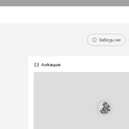
Заведи ме
Локация