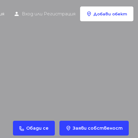
ия
Вход
или
Регистрация
Добави обект
Обади се
Заяви собственост