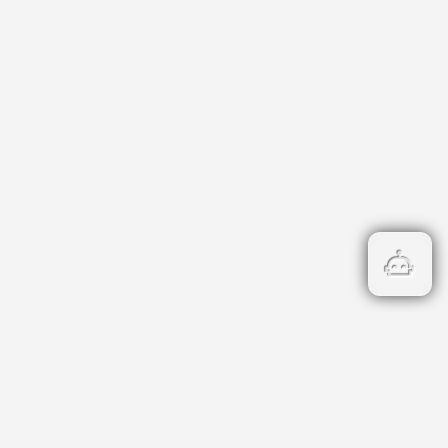
атегории
риери
нцесии