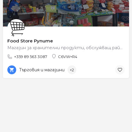
Food Store Рупите
Магазин за хранителни продукти, обслужващ района на Рупите.
+359 89 563 3087
C6VW+R4
Търговия и магазини
+2