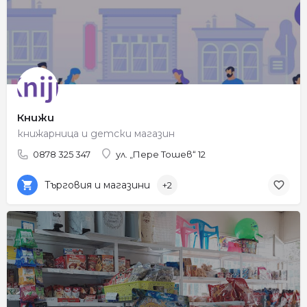
Книжи
книжарница и детски магазин
0878 325 347
ул. „Пере Тошев“ 12
Търговия и магазини
+2