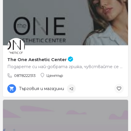
The One Aesthetic Center
Подарете си най-добрата грижа, чувствайте се красиви всеки ден.
0878222513
Център
Търговия и магазини
+2