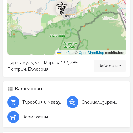
Leaflet
|
©
OpenStreetMap
contributors
Цар Самуил, ул. ,,Марица" 37, 2850
Заведи ме
Петрич, България
Категории
Търговия и магазини
Специализирани магазини
Зоомагазин