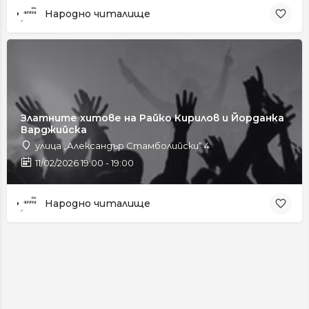
Народно читалище
Златните хитове на Райко Кирилов и Йорданка
Варджийска
улица „Александър Стамболийски“ 4
11/02/2026 19:00 - 19:00
Народно читалище