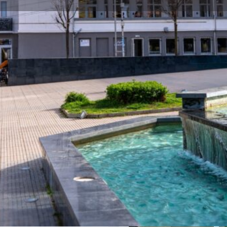
Профил
Ревюта
Събития
0
3
ди се
Уеб сайт
Сподели
Мнение
Отворено
14“ в град Петрич е
 местната общност.
лгогодишна роля в
Галерия
 Днес то развива
ли по изкуствата, в
ра концерти, изложби и
ционира и богата
документа, включително