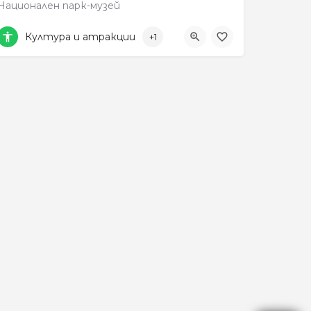
Национален парк-музей
879819509
Култура и атракции
+1
92VH+RF Самуилова крепост