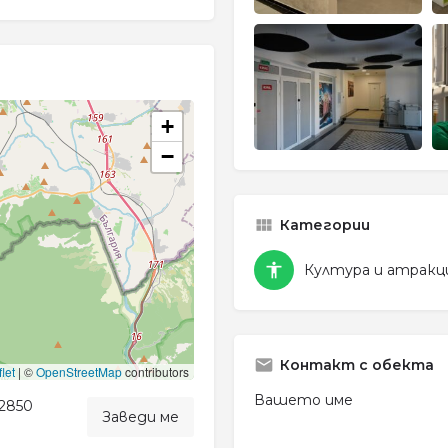
+
−
Категории
Култура и атракц
Контакт с обекта
let
|
©
OpenStreetMap
contributors
Вашето име
 2850
Заведи ме