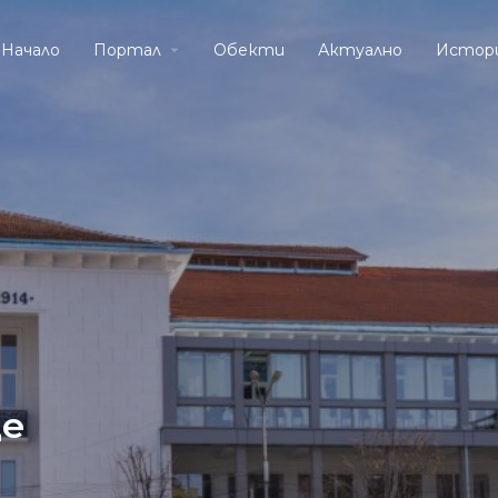
Начало
Портал
Обекти
Актуално
Истор
ще