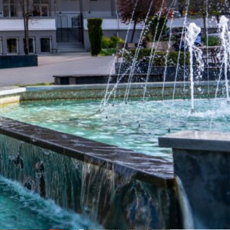
Заявете обекта
Отворено 24ч днес