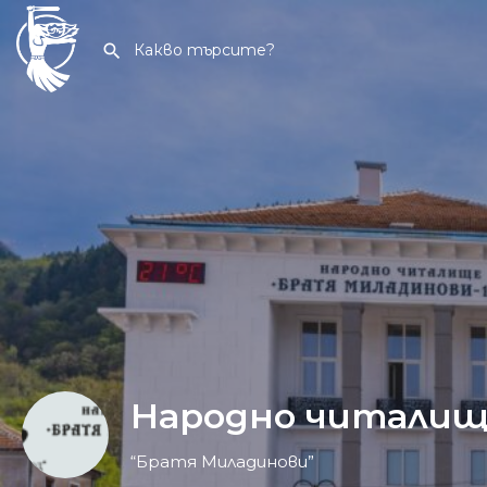
Народно читали
“Братя Миладинови”