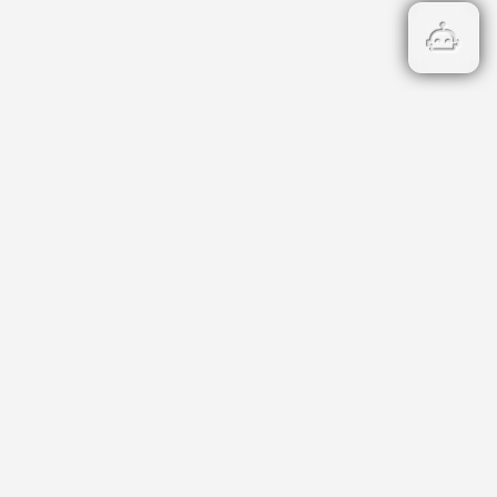
атегории
риери
нцесии
лтурен календар
яви и съобщения
ограма на Летен театър
ортен календар
ргове и конкурси