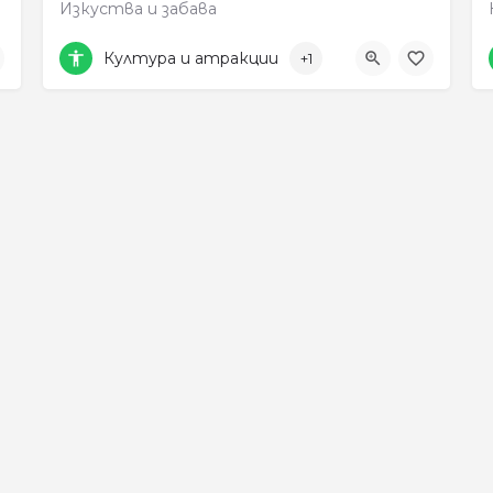
Изкуства и забава
089 900 1414
Култура и атракции
+1
улица „Александър Стамболийски“ 4