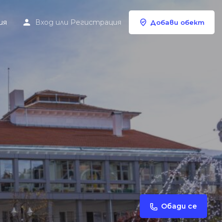
ия
Вход
или
Регистрация
Добави обект
Обади се