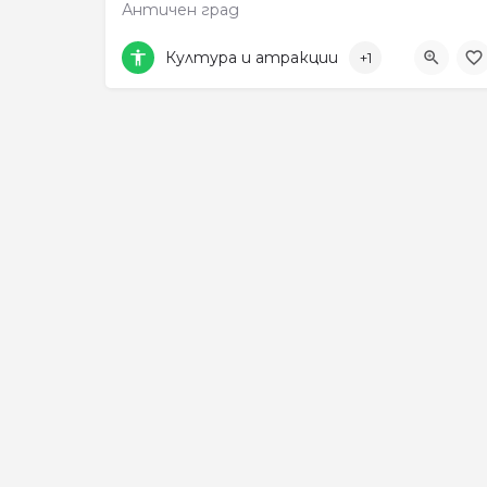
Античен град
0877 005 155
C7X7+QR Рупите
Култура и атракции
+1