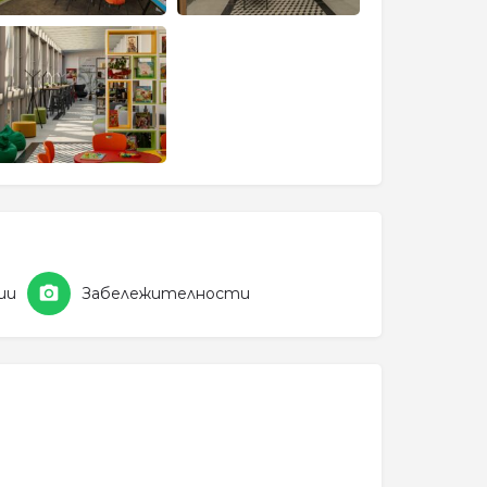
ии
Забележителности