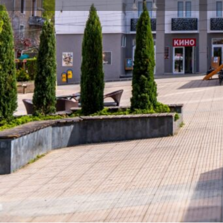
Заведи ме
Оба
Описание
Народно читалище „Братя Миладинови – 19
утвърден духовен и културен център за
Основано през 1914 г., читалището има дъ
развитието на културния живот в града.
активна дейност с детски състави и шко
които участват над 200 деца, и организи
културни събития. Към читалището функ
библиотека с над 108 000 библиотечни 
редки и ценни издания.