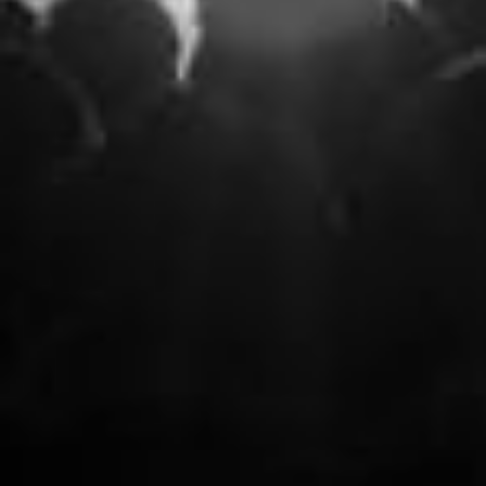
Leaf
улица „Александър Стамболийски“ 4, Петр
България
Категории
Култура и атракции
Концер