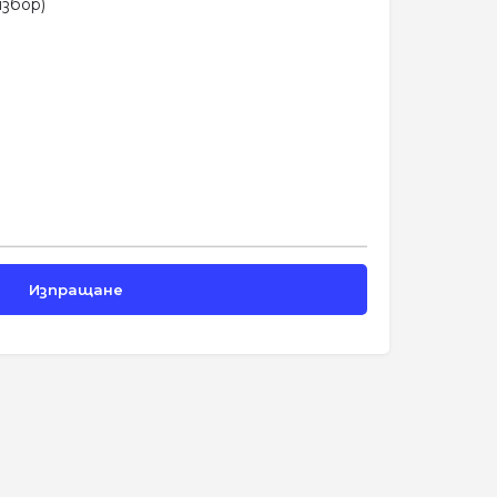
збор)
и