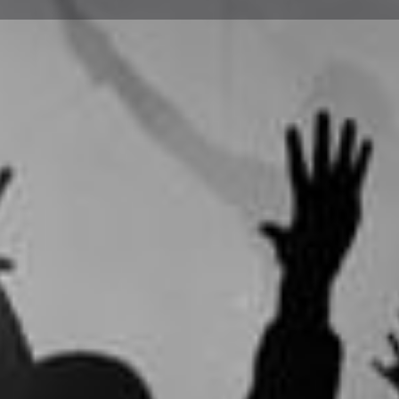
Информация
Заведи ме
Обади се
Сподели
Предстоящи дати
11/02/2026 19:00
Ended
+
−