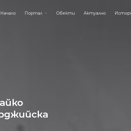
Начало
Портал
Обекти
Актуално
Истор
айко
арджийска