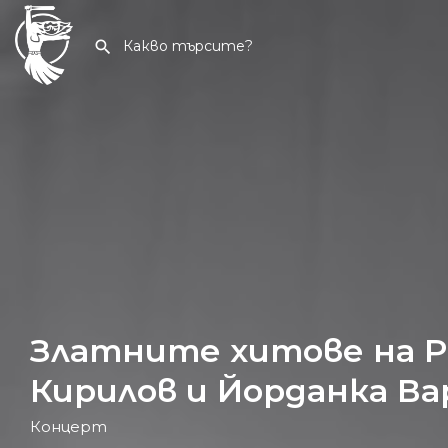
Златните хитове на Р
Кирилов и Йорданка В
Концерт