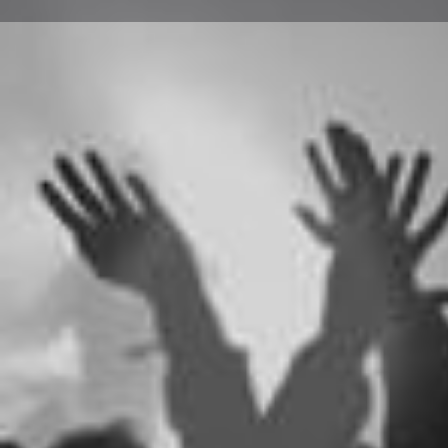
Описание
Купи билети
Адрес