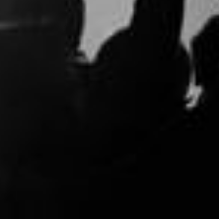
Организирано от
Народно читали
Контактна форма
let
|
©
OpenStreetMap
contributors
Вашето име
ич,
Заведи ме
Вашият имейл
Тема
т