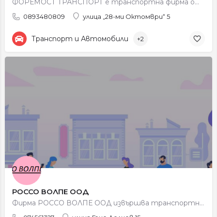
ФОРЕМОСТ ТРАНСПОРТ е транспортна фирма от град Петрич. Основна дейност на фирмата е сухопътен вътрешен и…
0893480809
улица „28-ми Октомври“ 5
Транспорт и Автомобили
+2
РОССО ВОЛПЕ ООД
Фирма РОССО ВОЛПЕ ООД извършва транспортни услуги. Основната и дейност е Международен автомобилен…