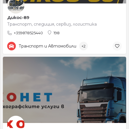
Дикос-89
Транспорт, спедиция, сервиз, логистика
+359878525440
198
Транспорт и Автомобили
+2