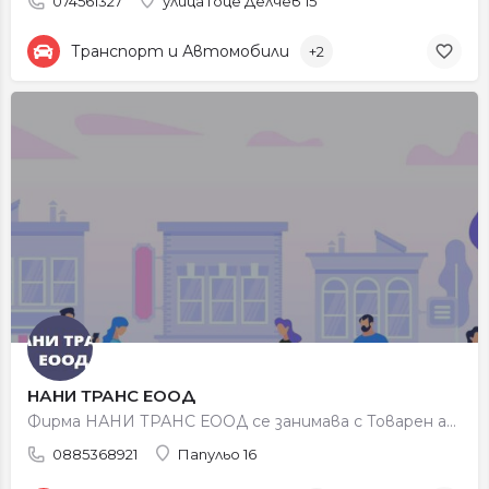
074561327
улица Гоце Делчев 15
Транспорт и Автомобили
+2
НАНИ ТРАНС ЕООД
Фирма НАНИ ТРАНС ЕООД се занимава с Товарен автомобилен транспорт, таксиметров превоз на пътници в страната и…
0885368921
Папульо 16