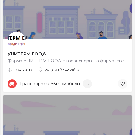
УНИТЕРМ ЕООД
Фирма УНИТЕРМ ЕООД е транспортна фирма, със седалище град Петрич. Фирмата се занимава с международен…
074560131
ул. „Славянска“ 8
Транспорт и Автомобили
+2