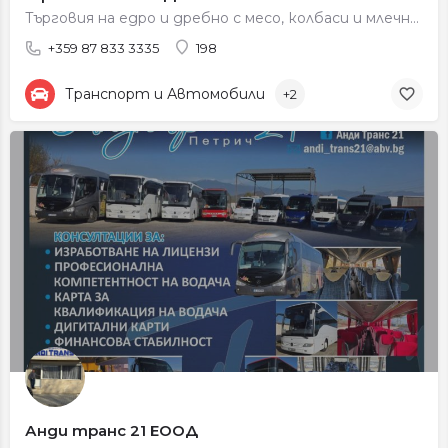
Търговия на едро и дребно с месо, колбаси и млечни продукти
+359 87 833 3335
198
Транспорт и Автомобили
+2
Анди транс 21 ЕООД