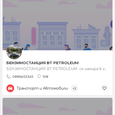
БЕНЗИНОСТАНЦИЯ BT PETROLEUM
БЕНЗИНОСТАНЦИЯ BT PETROLEUM се намира в град Петрич, местност Карача (в дясно по пътя Сандански –…
0886453345
108
Транспорт и Автомобили
+2