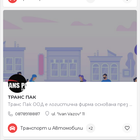
ТРАНС ПАК
Транс Пак ООД е логистична фирма основана през 2013 година в България, в близост до границата с Гърция ( в…
0878918887
ul. "Ivan Vazov" 11
Транспорт и Автомобили
+2