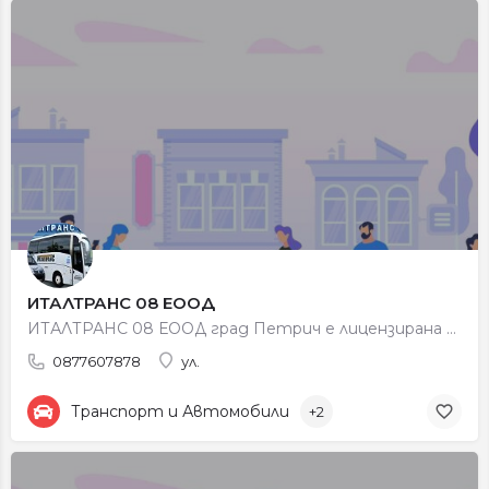
ИТАЛТРАНС 08 ЕООД
ИТАЛТРАНС 08 ЕООД град Петрич е лицензирана транспортна фирма с Лиценз №1404 за международен превоз на…
0877607878
ул.
Транспорт и Автомобили
+2