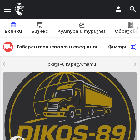
Всички
Бизнес
Култура и туризъм
Образова
Товарен транспорт и спедиция
Филтри
Показани
19
резултати