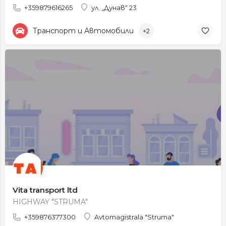
+359879616265
ул. „Дунав“ 23
Транспорт и Автомобили
+2
Vita transport ltd
HIGHWAY "STRUMA"
+359876377300
Avtomagistrala "Struma"