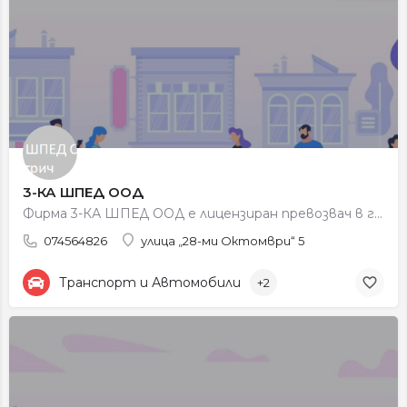
3-КА ШПЕД ООД
Фирма 3-КА ШПЕД ООД е лицензиран превозвач в град Петрич. Фирмата развива своята дейност в областта на…
074564826
улица „28-ми Октомври“ 5
Транспорт и Автомобили
+2