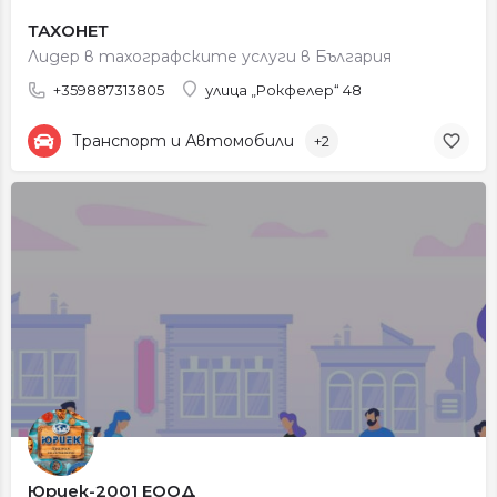
ТАХОНЕТ
Лидер в тахографските услуги в България
+359887313805
улица „Рокфелер“ 48
Транспорт и Автомобили
+2
Юриек-2001 ЕООД