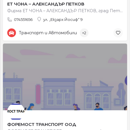
ЕТ ЧОНА – АЛЕКСАНДЪР ПЕТКОВ
Фирма ЕТ ЧОНА – АЛЕКСАНДЪР ПЕТКОВ, град Петрич се занимава с обществен превоз на пътници, градски и…
074551656
ул. „Екзарх Йосиф“ 9
Транспорт и Автомобили
+2
ФОРЕМОСТ ТРАНСПОРТ ООД