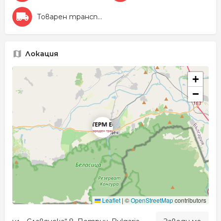
Товарен транспорт и спедиция
Локация
+
−
Leaflet
|
©
OpenStreetMap
contributors