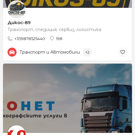
Дикос-89
Транспорт, спедиция, сервиз, логистика
+359878525440
198
Транспорт и Автомобили
+2