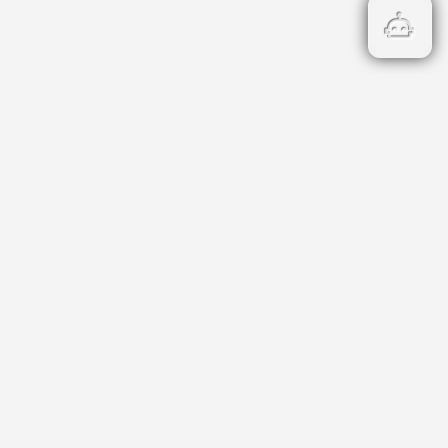
Бързи връзки
Кадастър
НОИ
НАП
Данъци и такси