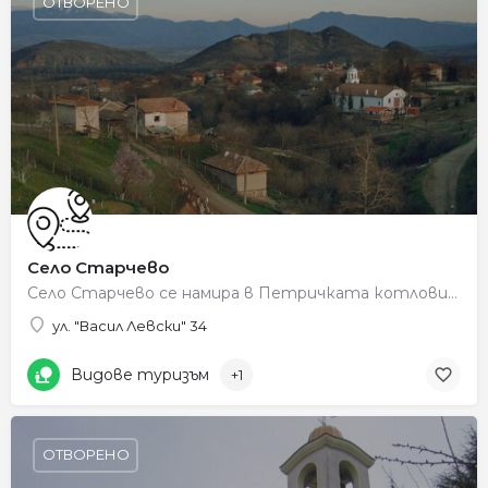
ОТВОРЕНО
Село Старчево
Село Старчево се намира в Петричката котловина в югоизточното подножие на Огражден планина. Отстои на около…
ул. "Васил Левски" 34
Видове туризъм
+1
ОТВОРЕНО