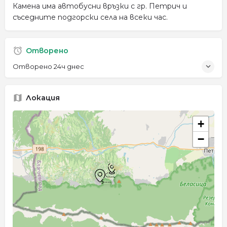
Камена има автобусни връзки с гр. Петрич и
съседните подгорски села на всеки час.
Отворено
Отворено 24ч днес
Локация
+
−