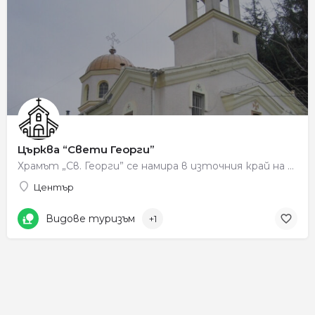
Църква “Свети Георги”
Храмът „Св. Георги” се намира в източния край на квартал „Дълбошница”. Изграден е през 1920 – 1921 г. в…
Център
Видове туризъм
+1