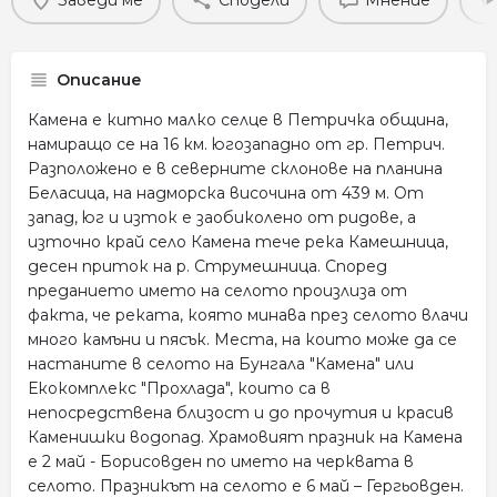
Заведи ме
Сподели
Мнение
Описание
Камена е китно малко селце в Петричка община,
намиращо се на 16 км. югозападно от гр. Петрич.
Разположено е в северните склонове на планина
Беласица, на надморска височина от 439 м. От
запад, юг и изток е заобиколено от ридове, а
източно край село Камена тече река Камешница,
десен приток на р. Струмешница. Според
преданието името на селото произлиза от
факта, че реката, която минава през селото влачи
много камъни и пясък. Места, на които може да се
настаните в селото на Бунгала "Камена" или
Екокомплекс "Прохлада", които са в
непосредствена близост и до прочутия и красив
Каменишки водопад. Храмовият празник на Камена
е 2 май - Борисовден по името на черквата в
селото. Празникът на селото е 6 май – Гергьовден.