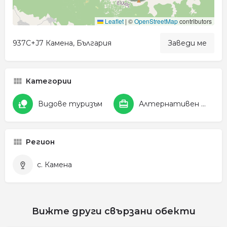
Leaflet
|
©
OpenStreetMap
contributors
937C+J7 Камена, България
Заведи ме
Категории
Видове туризъм
Алтернативен и селски туризъм
Регион
с. Камена
Вижте други свързани обекти