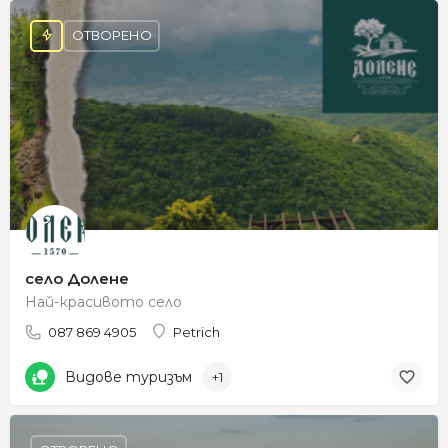
ОТВОРЕНО
село Долене
Най-красивото село
087 869 4905
Petrich
Видове туризъм
+1