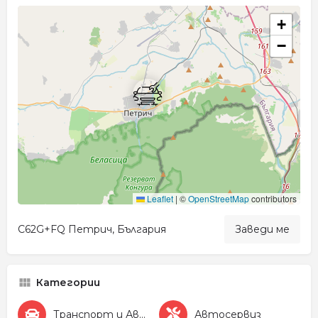
+
−
Leaflet
|
©
OpenStreetMap
contributors
C62G+FQ Петрич, България
Заведи ме
Категории
Транспорт и Автомобили
Автосервиз