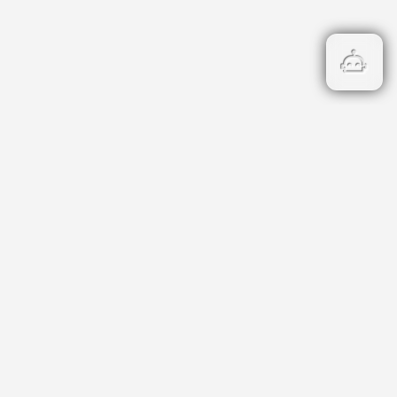
Бързи връзки
Кадастър
НОИ