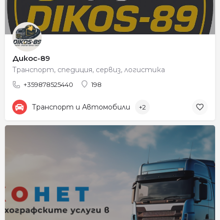
Дикос-89
Транспорт, спедиция, сервиз, логистика
+359878525440
198
Транспорт и Автомобили
+2