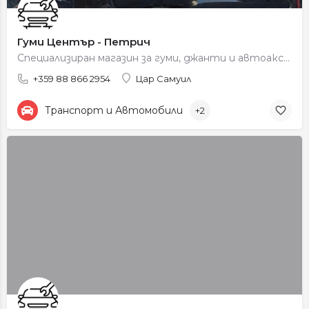
Гуми Център - Петрич
Специализиран магазин за гуми, джанти и автоаксесоари с професионално обслужване и консултация.
+359 88 866 2954
Цар Самуил
Транспорт и Автомобили
+2