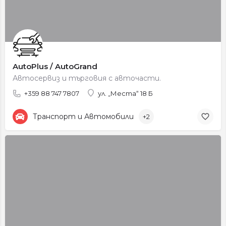
AutoPlus / AutoGrand
Автосервиз и търговия с авточасти.
+359 88 747 7807
ул. „Места“ 18 Б
Транспорт и Автомобили
+2