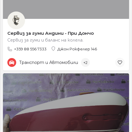
Сервиз за гуми Андини - При Дончо
Сервиз за гуми и баланс на колела.
+359 88 556 7333
Джон Рокфелер 146
Транспорт и Автомобили
+2