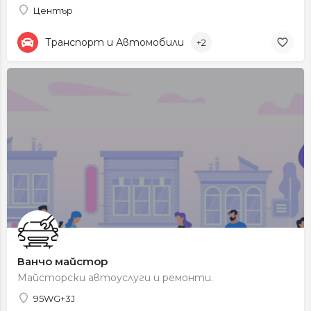
Център
Транспорт и Автомобили
+2
Ванчо майстор
Майсторски автоуслуги и ремонти.
95WG+3J