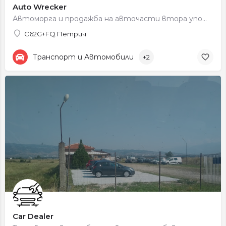
Auto Wrecker
Автоморга и продажба на авточасти втора употреба.
C62G+FQ Петрич
Транспорт и Автомобили
+2
Car Dealer