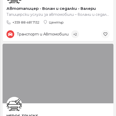
Автотапицер - Волан и седалки - Валери
Тапицерски услуги за автомобили – волани и седалки.
+359 88 481 7132
Център
Транспорт и Автомобили
+2
HEROS TRUCKS