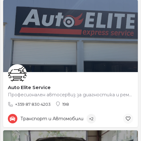
Auto Elite Service
Професионален автосервиз за диагностика и ремонт.
+359 87 830 4203
198
Транспорт и Автомобили
+2