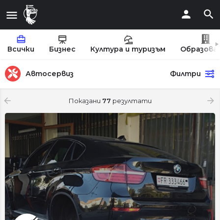
Всички
Бизнес
Култура и туризъм
Образова
Автосервиз
Филтри
Показани
77
резултати