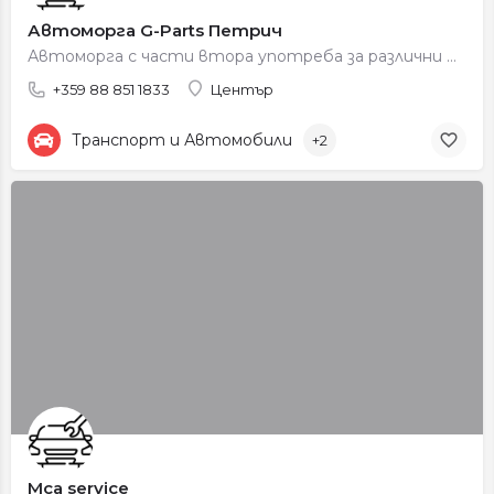
Автоморга G-Parts Петрич
Автоморга с части втора употреба за различни марки автомобили.
+359 88 851 1833
Център
Транспорт и Автомобили
+2
Mca service