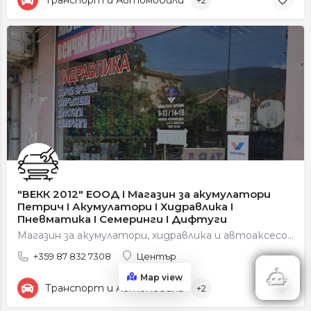
"ВЕКК 2012" ЕООД І Магазин за акумулатори
Петрич І Акумулатори І Хидравлика І
Пневматика І Семеринги І Дифтуги
Магазин за акумулатори, хидравлика и автоаксесоари.
+359 87 832 7308
Център
Map view
Транспорт и Автомобили
+2