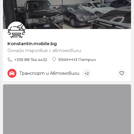
Konstantin.mobile.bg
Онлайн търговия с автомобили.
+359 88 744 4432
95WH+H3 Петрич
Транспорт и Автомобили
+2