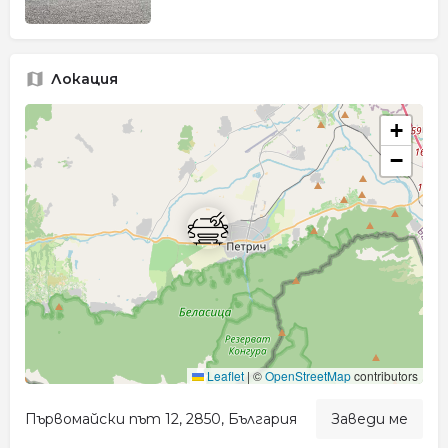
Локация
+
−
Leaflet
|
©
OpenStreetMap
contributors
Първомайски път 12, 2850, България
Заведи ме