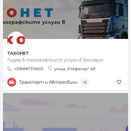
ТАХОНЕТ
Лидер в тахографските услуги в България
+359887313805
улица „Рокфелер“ 48
Транспорт и Автомобили
+2