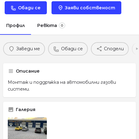
Обади се
Заяви собственост
Профил
Ревюта
0
Заведи ме
Обади се
Сподели
Описание
Монтаж и поддръжка на автомобилни газови
системи.
Галерия