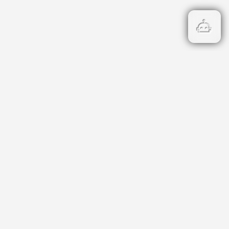
Бързи връзки
Кадастър
НОИ
НАП