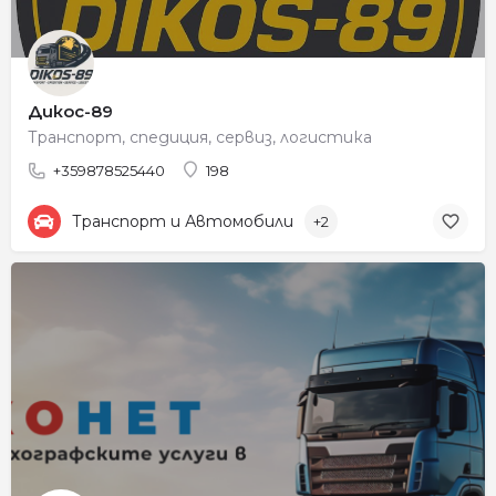
Дикос-89
Транспорт, спедиция, сервиз, логистика
+359878525440
198
Транспорт и Автомобили
+2