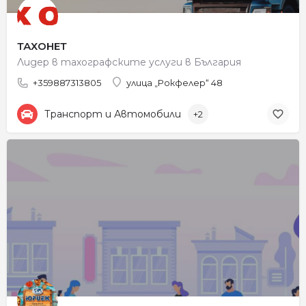
ТАХОНЕТ
Лидер в тахографските услуги в България
+359887313805
улица „Рокфелер“ 48
Транспорт и Автомобили
+2