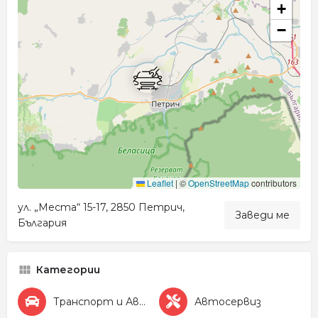
+
−
Leaflet
|
©
OpenStreetMap
contributors
ул. „Места“ 15-17, 2850 Петрич,
Заведи ме
България
Категории
Транспорт и Автомобили
Автосервиз