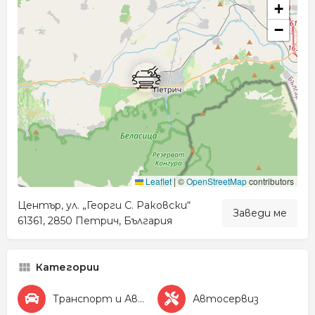
+
−
Leaflet
|
©
OpenStreetMap
contributors
Център, ул. „Георги С. Раковски“
Заведи ме
61361, 2850 Петрич, България
Категории
Транспорт и Автомобили
Автосервиз