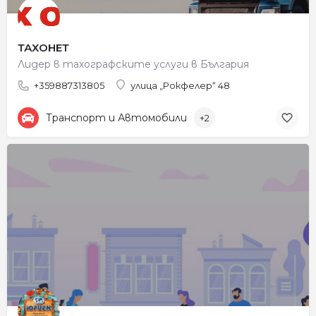
ТАХОНЕТ
Лидер в тахографските услуги в България
+359887313805
улица „Рокфелер“ 48
Транспорт и Автомобили
+2