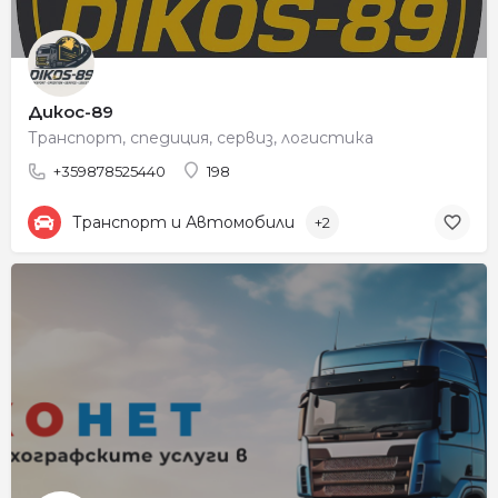
Дикос-89
Транспорт, спедиция, сервиз, логистика
+359878525440
198
Транспорт и Автомобили
+2