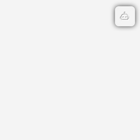
Бързи връзки
Кадастър
НОИ
НАП