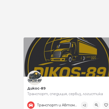
Дикос-89
Транспорт, спедиция, сервиз, логистика
+359878525440
198
Транспорт и Автомобили
+2