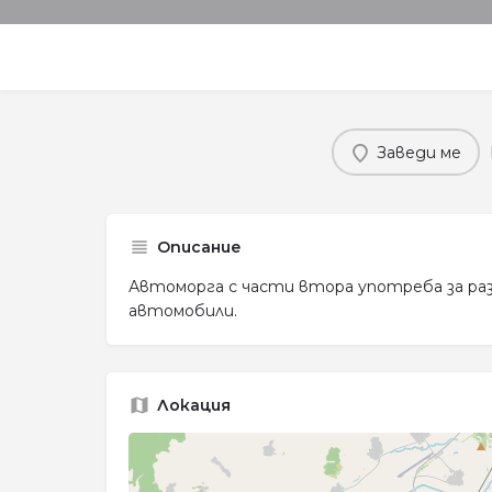
Заведи ме
Описание
Автоморга с части втора употреба за ра
автомобили.
Локация