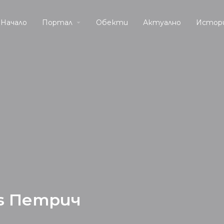
Начало
Портал
Обекти
Актуално
Истор
s Петрич