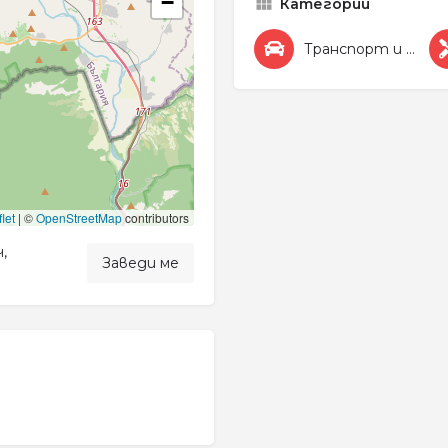
−
Категории
Транспорт и Автомобили
let
|
©
OpenStreetMap
contributors
,
Заведи ме