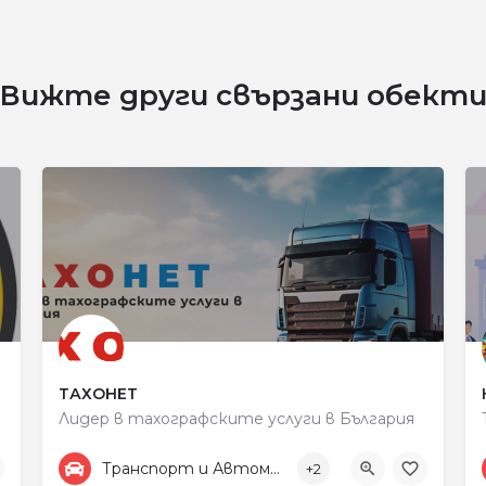
Вижте други свързани обект
ТАХОНЕТ
Лидер в тахографските услуги в България
+359887313805
улица „Рокфелер“ 48
Транспорт и Автомобили
+2