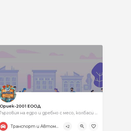
и
Юриек-2001 ЕООД
Търговия на едро и дребно с месо, колбаси и млечни продукти
+359 87 833 3335
198
Транспорт и Автомобили
+2