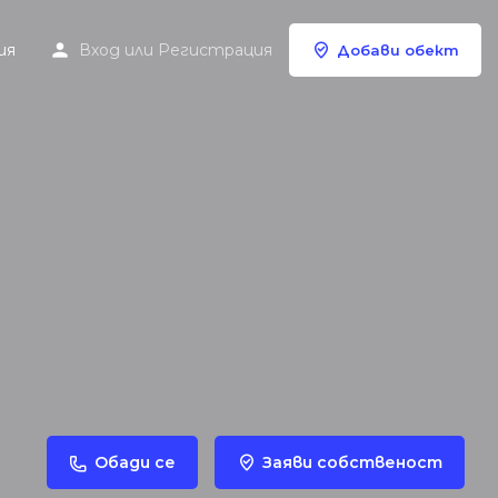
ия
Вход
или
Регистрация
Добави обект
Обади се
Заяви собственост