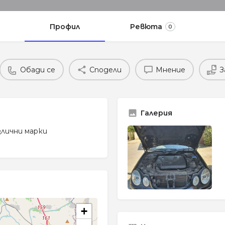
Профил
Ревюта
0
Обади се
Сподели
Мнение
З
Галерия
злични марки
+