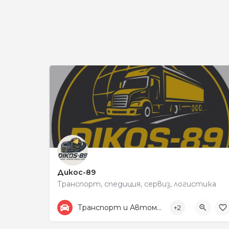
Дикос-89
Транспорт, спедиция, сервиз, логистика
+359878525440
198
Транспорт и Автомобили
+2