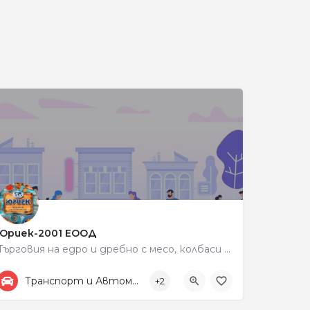
и
Юриек-2001 ЕООД
Търговия на едро и дребно с месо, колбаси и млечни продукти
+359 87 833 3335
198
Транспорт и Автомобили
+2