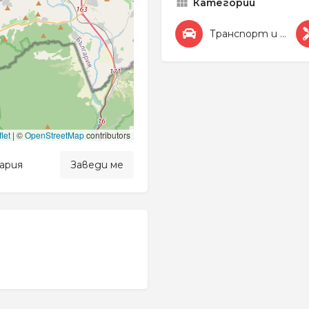
Категории
Транспорт и Автомобили
let
|
©
OpenStreetMap
contributors
гария
Заведи ме