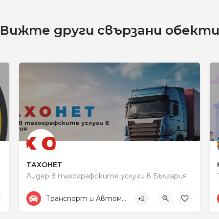
Вижте други свързани обект
ТАХОНЕТ
Лидер в тахографските услуги в България
+359887313805
улица „Рокфелер“ 48
Транспорт и Автомобили
+2