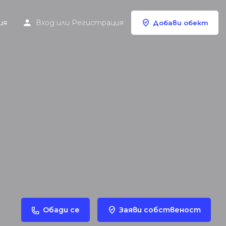
ия
Вход
или
Регистрация
Добави обект
Обади се
Заяви собственост