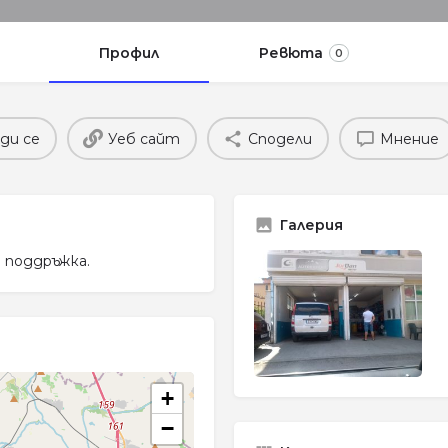
Профил
Ревюта
0
ди се
Уеб сайт
Сподели
Мнение
Галерия
а поддръжка.
+
−