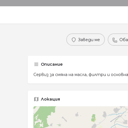
Заведи ме
Оба
Описание
Сервиз за смяна на масла, филтри и основн
Локация