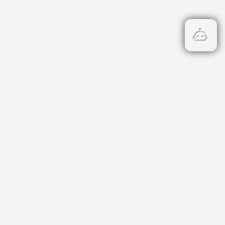
Бързи връзки
Кадастър
НОИ