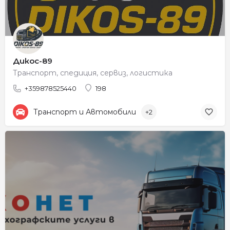
Дикос-89
Транспорт, спедиция, сервиз, логистика
+359878525440
198
Транспорт и Автомобили
+2