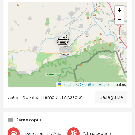
+
−
Leaflet
|
©
OpenStreetMap
contributors
C666+PG, 2850 Петрич, България
Заведи ме
Категории
Транспорт и Автомобили
Автосервиз