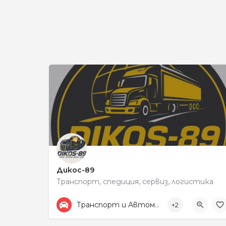
Дикос-89
Транспорт, спедиция, сервиз, логистика
+359878525440
198
Транспорт и Автомобили
+2