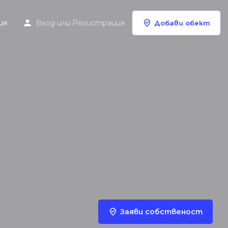
ия
Вход
или
Регистрация
Добави обект
Заяви собственост