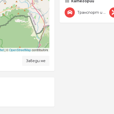
Категории
Транспорт и Автомобили
let
|
©
OpenStreetMap
contributors
Заведи ме