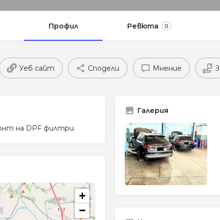
Профил
Ревюта
0
Уеб сайт
Сподели
Мнение
З
Галерия
монт на DPF филтри.
+
−