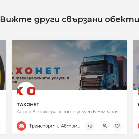
Вижте други свързани обект
ТАХОНЕТ
Лидер в тахографските услуги в България
+359887313805
улица „Рокфелер“ 48
Транспорт и Автомобили
+2