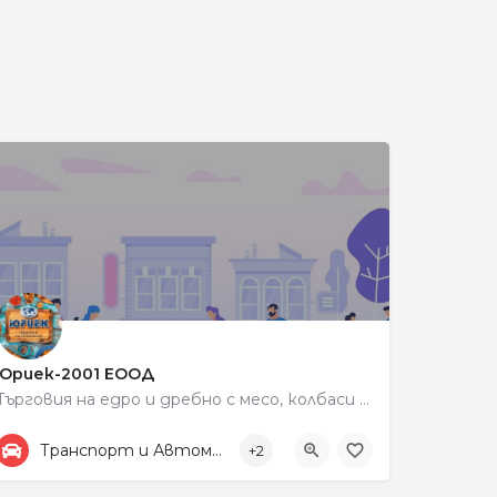
и
Юриек-2001 ЕООД
Търговия на едро и дребно с месо, колбаси и млечни продукти
+359 87 833 3335
198
Транспорт и Автомобили
+2