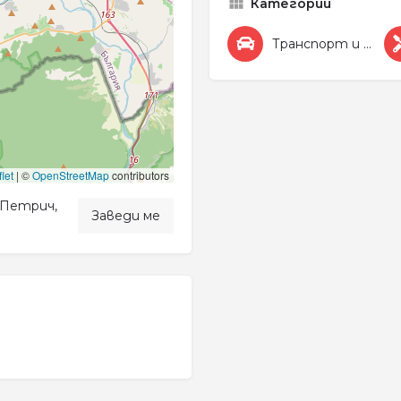
Категории
Транспорт и Автомобили
let
|
©
OpenStreetMap
contributors
0 Петрич,
Заведи ме