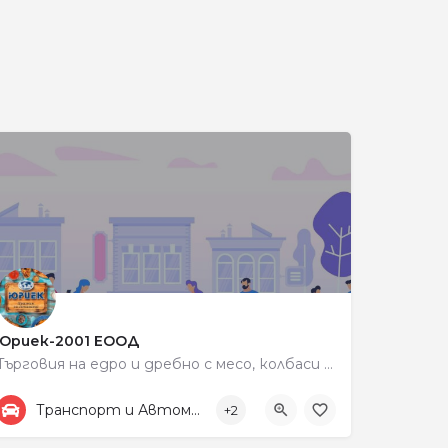
и
Юриек-2001 ЕООД
Търговия на едро и дребно с месо, колбаси и млечни продукти
+359 87 833 3335
198
Транспорт и Автомобили
+2