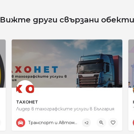
Вижте други свързани обект
ТАХОНЕТ
Лидер в тахографските услуги в България
+359887313805
улица „Рокфелер“ 48
Транспорт и Автомобили
+2