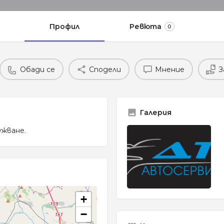
Профил
Ревюта
0
Обади се
Сподели
Мнение
З
Галерия
ужване.
+
−