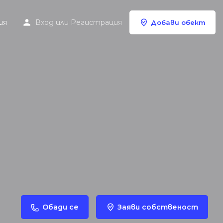
ия
Вход
или
Регистрация
Добави обект
Обади се
Заяви собственост