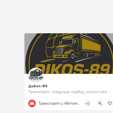
Дикос-89
Транспорт, спедиция, сервиз, логистика
+359878525440
198
Транспорт и Автомобили
+2