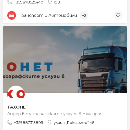
+359878525440
198
Транспорт и Автомобили
+2
ТАХОНЕТ
Лидер в тахографските услуги в България
+359887313805
улица „Рокфелер“ 48