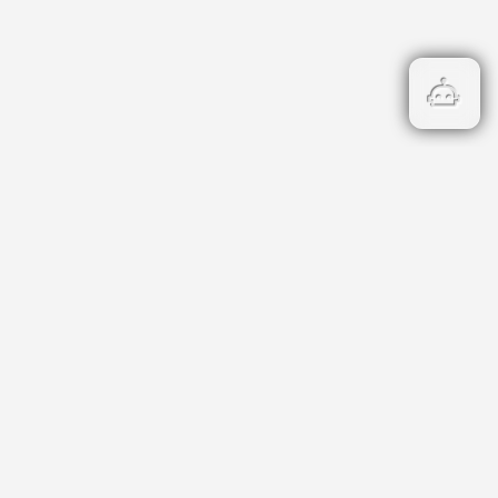
Бързи връзки
Кадастър
НОИ