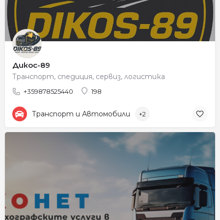
Дикос-89
Транспорт, спедиция, сервиз, логистика
+359878525440
198
Транспорт и Автомобили
+2