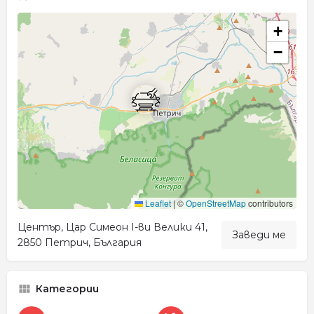
+
−
Leaflet
|
©
OpenStreetMap
contributors
Център, Цар Симеон I-ви Велики 41,
Заведи ме
2850 Петрич, България
Категории